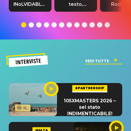
INoLVIDABLE”:
testo,
Rodrigo
testo,
traduzione e
testo,
traduzione e
significato
traduzion
significato
del singolo
significa
INTERVISTE
VEDI TUTTE
#PARTNERSHIP
105XMASTERS 2026 –
sei stato
INDIMENTICABILE!
MALTA