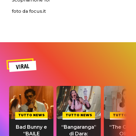
foto da focus.it
VIRAL
TUTTO NEWS
TUTTO NEWS
TUTTO NE
Bad Bunny e
“Bangaranga”
“The Cure”
“BAILE
di Dara:
Olivia