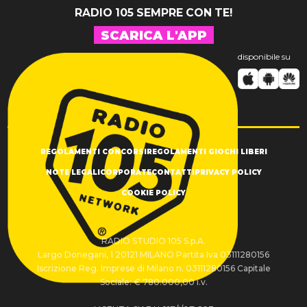
RADIO 105 SEMPRE CON TE!
SCARICA L'APP
disponibile su
REGOLAMENTI CONCORSI
REGOLAMENTI GIOCHI LIBERI
NOTE LEGALI
CORPORATE
CONTATTI
PRIVACY POLICY
COOKIE POLICY
RADIO STUDIO 105 S.p.A.
Largo Donegani, 1 20121 MILANO Partita Iva 03111280156
Iscrizione Reg. Imprese di Milano n. 03111280156 Capitale
Sociale: € 780.000,00 i.v.