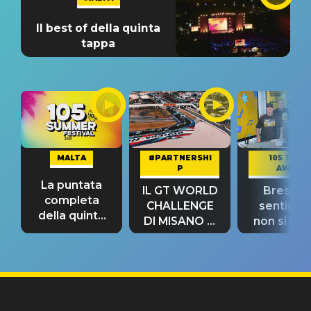
Il best of della quinta
tappa
MALTA
#PARTNERSHI
105 TAKE
P
AWAY
La puntata
IL GT WORLD
Bresh: "I
completa
CHALLENGE
sentime
della quinta
DI MISANO si
non si pr
tappa
riconferma
fino alla n
un GRANDE
prima"
SUCCESSO!