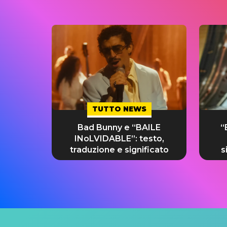
TUTTO NEWS
Bad Bunny e “BAILE
“
INoLVIDABLE”: testo,
traduzione e significato
s