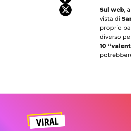
Sul web
, 
vista di
Sa
proprio pa
diverso pe
10 “valen
potrebbero
VIRAL