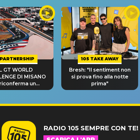
PARTNERSHIP
105 TAKE AWAY
IL GT WORLD
Bresh: "Il sentiment non
LENGE DI MISANO
si prova fino alla notte
 riconferma un
prima"
NDE SUCCESSO!
RADIO 105 SEMPRE CON TE!
SCARICA L'APP