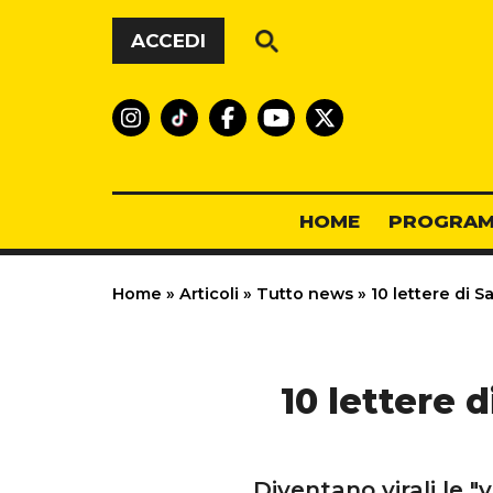
Vai al contenuto
ACCEDI
HOME
PROGRAM
Home
»
Articoli
»
Tutto news
»
10 lettere di S
10 lettere d
Diventano virali le 