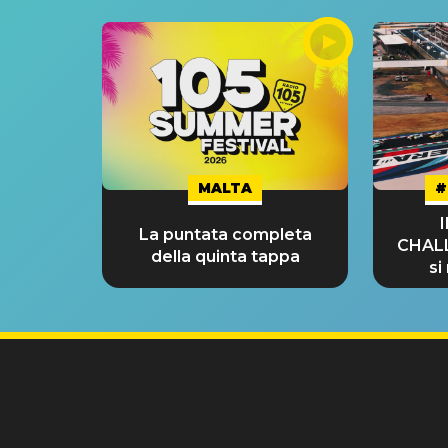
MALTA
#
La puntata completa
CHAL
della quinta tappa
si
GRA