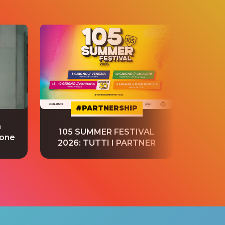
#PARTNERSHIP
a
“S
105 SUMMER FESTIVAL
ione
tradu
2026: TUTTI I PARTNER