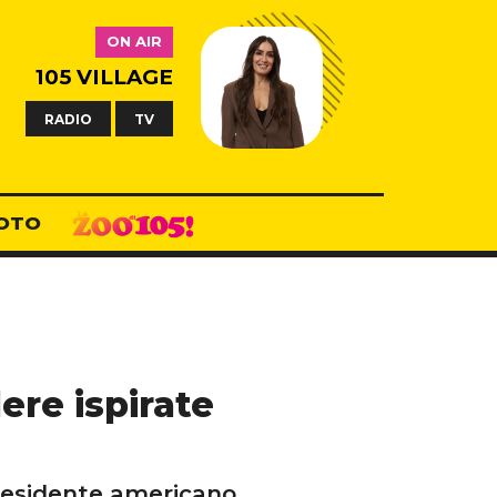
ON AIR
105 VILLAGE
RADIO
TV
OTO
dere ispirate
presidente americano.