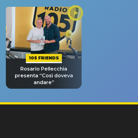
105 FRIENDS
Rosario Pellecchia
presenta “Così doveva
andare”