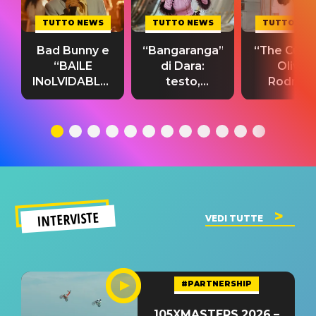
TUTTO NEWS
TUTTO NEWS
TUTTO NE
Bad Bunny e
“Bangaranga”
“The Cure”
“BAILE
di Dara:
Olivia
INoLVIDABLE”:
testo,
Rodrigo
testo,
traduzione e
testo,
traduzione e
significato
traduzion
significato
del singolo
significa
INTERVISTE
VEDI TUTTE
#PARTNERSHIP
105XMASTERS 2026 –