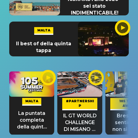
sei stato
INDIMENTICABILE!
MALTA
Il best of della quinta
tappa
MALTA
#PARTNERSHI
105 TAKE
P
AWAY
La puntata
IL GT WORLD
Bresh: "I
completa
CHALLENGE
sentime
della quinta
DI MISANO si
non si pr
tappa
riconferma
fino alla n