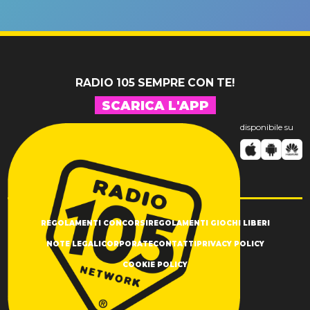
un GRANDE
prima"
SUCCESSO!
RADIO 105 SEMPRE CON TE!
SCARICA L'APP
disponibile su
REGOLAMENTI CONCORSI
REGOLAMENTI GIOCHI LIBERI
NOTE LEGALI
CORPORATE
CONTATTI
PRIVACY POLICY
COOKIE POLICY