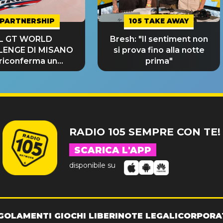
PARTNERSHIP
105 TAKE AWAY
IL GT WORLD
Bresh: "Il sentiment non
LENGE DI MISANO
si prova fino alla notte
 riconferma un
prima"
NDE SUCCESSO!
RADIO 105 SEMPRE CON TE!
SCARICA L'APP
disponibile su
GOLAMENTI GIOCHI LIBERI
NOTE LEGALI
CORPORA