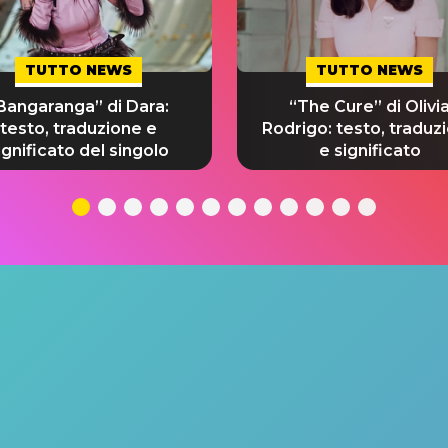
TUTTO NEWS
TUTTO NEWS
Bangaranga” di Dara:
“The Cure” di Olivi
testo, traduzione e
Rodrigo: testo, traduz
ignificato del singolo
e significato