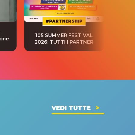
#PARTNERSHIP
a
“S
105 SUMMER FESTIVAL
ione
tradu
2026: TUTTI I PARTNER
VEDI TUTTE