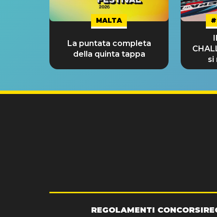
MALTA
#
La puntata completa
CHAL
della quinta tappa
si
GRA
REGOLAMENTI CONCORSI
RE