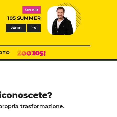
ON AIR
105 SUMMER
RADIO
TV
OTO
riconoscete?
 propria trasformazione.