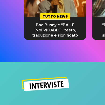
TUTTO NEWS
Bad Bunny e “BAILE
“
INoLVIDABLE”: testo,
traduzione e significato
s
INTERVISTE