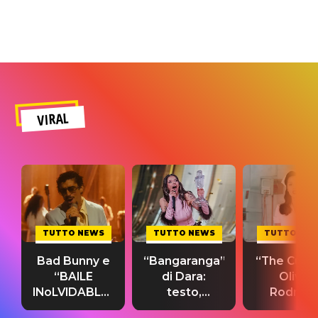
VIRAL
TUTTO NEWS
TUTTO NEWS
TUTTO NE
Bad Bunny e
“Bangaranga”
“The Cure”
“BAILE
di Dara:
Olivia
INoLVIDABLE”:
testo,
Rodrigo
testo,
traduzione e
testo,