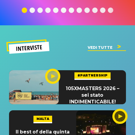
traduzione e
significato
traduzion
significato
del singolo
significa
INTERVISTE
VEDI TUTTE
#PARTNERSHIP
105XMASTERS 2026 –
sei stato
INDIMENTICABILE!
MALTA
Il best of della quinta