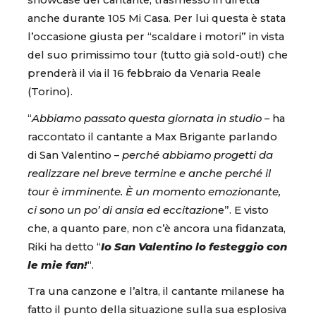
showcase del cantante, trasmesso in diretta
anche durante 105 Mi Casa. Per lui questa è stata
l’occasione giusta per “scaldare i motori” in vista
del suo primissimo tour (tutto già sold-out!) che
prenderà il via il 16 febbraio da Venaria Reale
(Torino).
“
Abbiamo passato questa giornata in studio
– ha
raccontato il cantante a Max Brigante parlando
di San Valentino –
perché abbiamo progetti da
realizzare nel breve termine e anche perché il
tour è imminente. È un momento emozionante,
ci sono un po’ di ansia ed eccitazion
e”. E visto
che, a quanto pare, non c’è ancora una fidanzata,
Riki ha detto “
Io San Valentino lo festeggio con
le mie fan!
“.
Tra una canzone e l’altra, il cantante milanese ha
fatto il punto della situazione sulla sua esplosiva