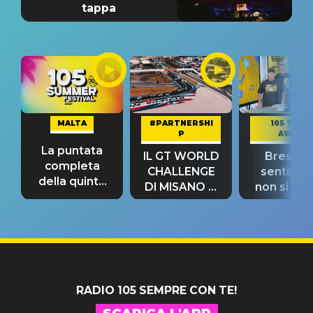
tappa
MALTA
#PARTNERSHI
105 TAKE
P
AWAY
La puntata
IL GT WORLD
Bresh: "I
completa
CHALLENGE
sentime
della quinta
DI MISANO si
non si pr
tappa
riconferma
fino alla n
un GRANDE
prima"
SUCCESSO!
RADIO 105 SEMPRE CON TE!