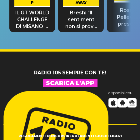
P
AWAY
Rosario
IL GT WORLD
Bresh: "Il
Pellecch
CHALLENGE
sentiment
present
DI MISANO si
non si prova
“Così dov
riconferma
fino alla notte
andare
un GRANDE
prima"
SUCCESSO!
RADIO 105 SEMPRE CON TE!
SCARICA L'APP
disponibile su
REGOLAMENTI CONCORSI
REGOLAMENTI GIOCHI LIBERI