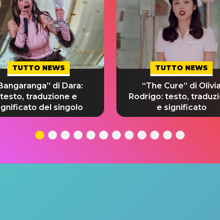
TUTTO NEWS
TUTTO NEWS
Bangaranga” di Dara:
“The Cure” di Olivi
testo, traduzione e
Rodrigo: testo, traduz
ignificato del singolo
e significato