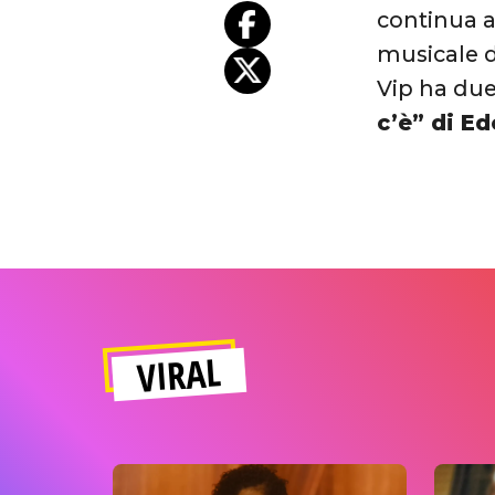
continua ad
musicale d
Vip ha duet
c’è” di E
VIRAL