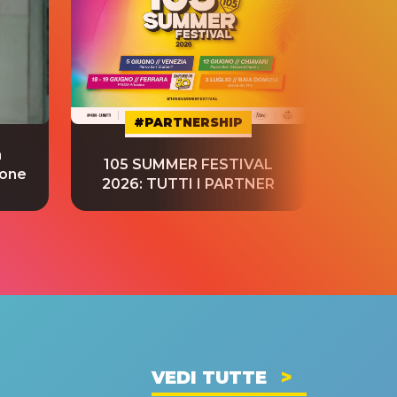
#PARTNERSHIP
a
“S
105 SUMMER FESTIVAL
ione
tradu
2026: TUTTI I PARTNER
VEDI TUTTE