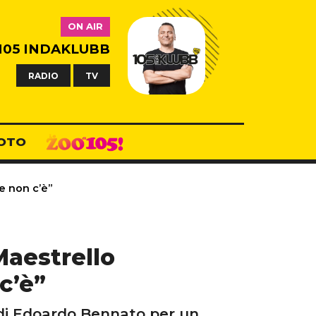
ON AIR
105 INDAKLUBB
RADIO
TV
OTO
he non c’è”
Maestrello
c’è”
 di Edoardo Bennato per un