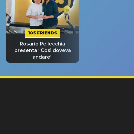
105 FRIENDS
Rosario Pellecchia
presenta “Così doveva
andare”