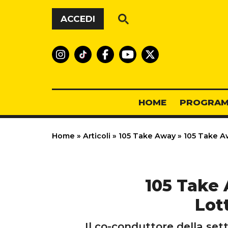
Vai al contenuto
ACCEDI
HOME
PROGRAM
Home
»
Articoli
»
105 Take Away
»
105 Take Awa
105 Take 
Lot
Il co-conduttore della se