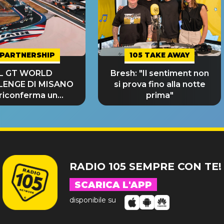
PARTNERSHIP
105 TAKE AWAY
IL GT WORLD
Bresh: "Il sentiment non
LENGE DI MISANO
si prova fino alla notte
 riconferma un
prima"
NDE SUCCESSO!
RADIO 105 SEMPRE CON TE!
SCARICA L'APP
disponibile su