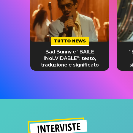
TUTTO NEWS
Bad Bunny e “BAILE
“
INoLVIDABLE”: testo,
traduzione e significato
s
INTERVISTE