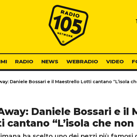
Radio 105
MI
RADIO
NEWS
WEBRADIO
VIDEO
F
y: Daniele Bossari e il Maestrello Lotti cantano “L’isola c
Away: Daniele Bossari e il 
ti cantano “L’isola che non 
ttimana ha scelto uno dei pezzi più famosi