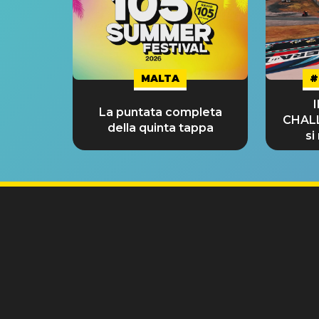
MALTA
#
La puntata completa
CHAL
della quinta tappa
si
GRA