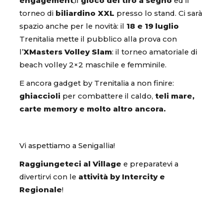
engagement
,il
gioco del tiro a segno
ed il
torneo di
biliardino XXL
presso lo stand. Ci sarà
spazio anche per le novità: il
18 e 19 luglio
Trenitalia mette il pubblico alla prova con
l’
XMasters Volley Slam
: il torneo amatoriale di
beach volley 2×2 maschile e femminile.
E ancora gadget by Trenitalia a non finire:
ghiaccioli
per combattere il caldo,
teli mare,
carte memory e molto altro ancora.
Vi aspettiamo a Senigallia!
Raggiungeteci al Village
e preparatevi a
divertirvi con le
attività by Intercity e
Regionale
!