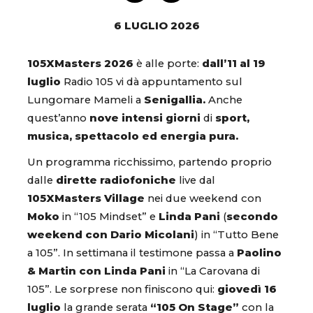
6 LUGLIO 2026
105XMasters 2026
è alle porte:
dall’11 al 19
luglio
Radio 105 vi dà appuntamento sul
Lungomare Mameli a
Senigallia.
Anche
quest’anno
nove intensi giorni
di
sport,
musica, spettacolo ed energia pura.
Un programma ricchissimo, partendo proprio
dalle
dirette radiofoniche
live dal
105XMasters Village
nei due weekend con
Moko
in “105 Mindset” e
Linda Pani
(
secondo
weekend con Dario Micolani
) in “Tutto Bene
a 105”. In settimana il testimone passa a
Paolino
& Martin con Linda Pani
in “La Carovana di
105”. Le sorprese non finiscono qui:
giovedì 16
luglio
la grande serata
“105 On Stage”
con la