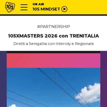
Vai al contenuto
Radio 105
ON AIR
105 MINDSET
#PARTNERSHIP
105XMASTERS 2026 con TRENITALIA
Diretti a Senigallia con Intercity e Regionale