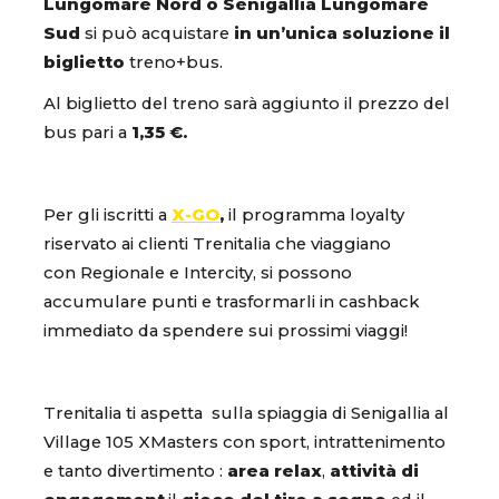
Lungomare Nord o Senigallia Lungomare
Sud
si può acquistare
in un’unica soluzione il
biglietto
treno+bus.
Al biglietto del treno sarà aggiunto il prezzo del
bus pari a
1,35 €.
Per gli iscritti a
X-GO
,
il programma loyalty
riservato ai clienti Trenitalia che viaggiano
con Regionale e Intercity, si possono
accumulare punti e trasformarli in cashback
immediato da spendere sui prossimi viaggi!
Trenitalia ti aspetta sulla spiaggia di Senigallia al
Village 105 XMasters con sport, intrattenimento
e tanto divertimento :
area relax
,
attività di