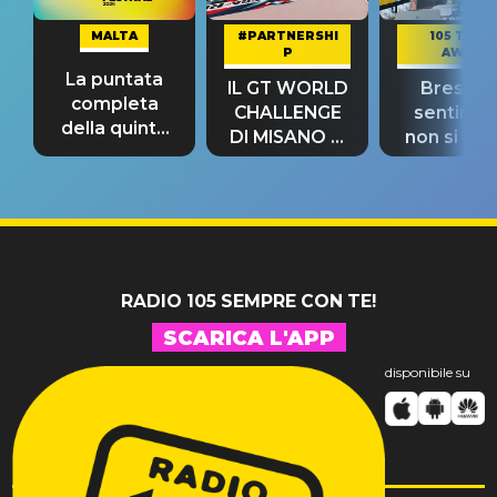
MALTA
#PARTNERSHI
105 TAKE
P
AWAY
La puntata
IL GT WORLD
Bresh: "I
completa
CHALLENGE
sentime
della quinta
DI MISANO si
non si pr
tappa
riconferma
fino alla n
un GRANDE
prima"
SUCCESSO!
RADIO 105 SEMPRE CON TE!
SCARICA L'APP
disponibile su