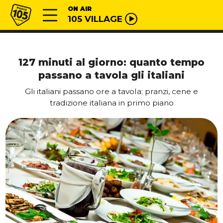
Vai al contenuto
Radio 105
ON AIR
105 VILLAGE
127 minuti al giorno: quanto tempo
passano a tavola gli italiani
Gli italiani passano ore a tavola: pranzi, cene e
tradizione italiana in primo piano