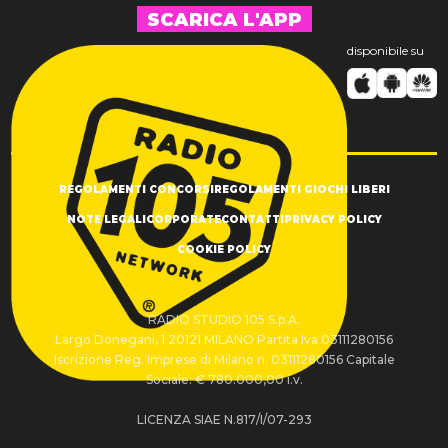
SCARICA L'APP
disponibile su
REGOLAMENTI CONCORSI
REGOLAMENTI GIOCHI LIBERI
NOTE LEGALI
CORPORATE
CONTATTI
PRIVACY POLICY
COOKIE POLICY
RADIO STUDIO 105 S.p.A.
Largo Donegani, 1 20121 MILANO Partita Iva 03111280156
Iscrizione Reg. Imprese di Milano n. 03111280156 Capitale
Sociale: € 780.000,00 i.v.
LICENZA SIAE N.817/I/07-293