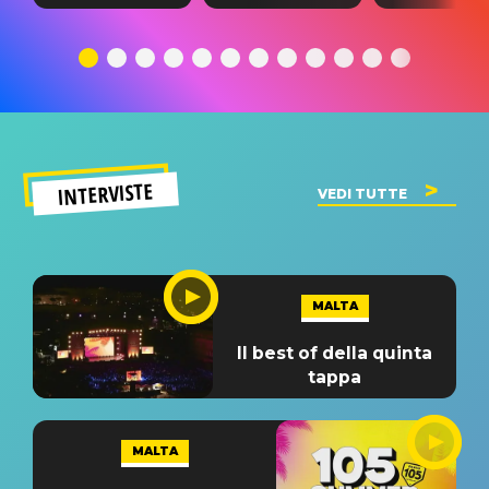
testo,
traduzione e
testo,
traduzione e
significato
traduzion
significato
del singolo
significa
INTERVISTE
VEDI TUTTE
MALTA
Il best of della quinta
tappa
MALTA