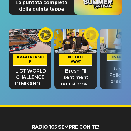
La puntata completa
della quinta tappa
#PARTNERSHI
105 TAKE
105 FRIEND
P
AWAY
Rosario
IL GT WORLD
Bresh: "Il
Pellecch
CHALLENGE
sentiment
present
DI MISANO si
non si prova
“Così dov
riconferma
fino alla notte
andare
un GRANDE
prima"
SUCCESSO!
RADIO 105 SEMPRE CON TE!