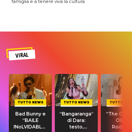
famiglia e a tenere viva la cultura.
VIRAL
TUTTO NEWS
TUTTO NEWS
TUTTO NE
Bad Bunny e
“Bangaranga”
“The Cure”
“BAILE
di Dara:
Olivia
INoLVIDABLE”:
testo,
Rodrigo