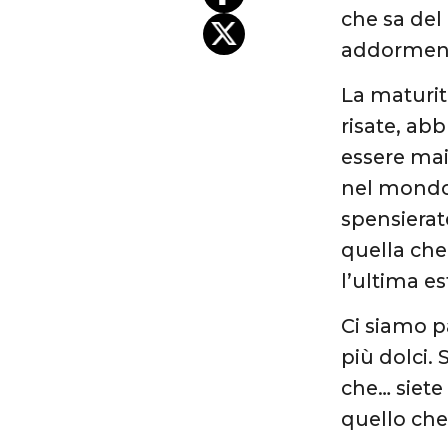
che sa del 
addormenta
La maturit
risate, ab
essere mai
nel mondo d
spensierat
quella che 
l’ultima e
Ci siamo pa
più dolci. 
che… siete
quello che