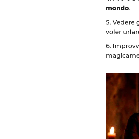
mondo
.
5. Vedere g
voler urlar
6. Improvv
magicament