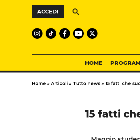
Vai al contenuto
ACCEDI
HOME
PROGRAM
Home
»
Articoli
»
Tutto news
»
15 fatti che su
15 fatti c
Maggio student