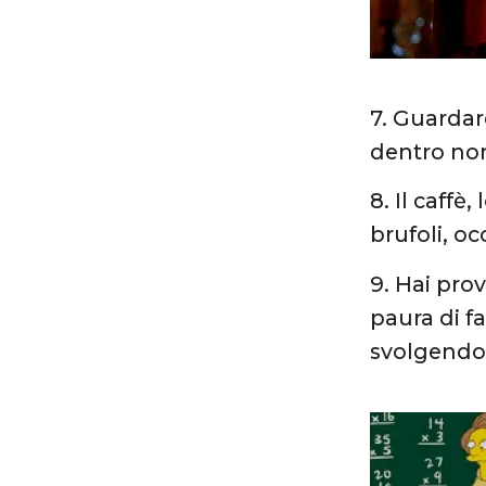
7. Guardare
dentro non
8. Il caffè
brufoli, oc
9. Hai pro
paura di fa
svolgendo 