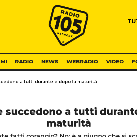
Radio 105
TU
MI
RADIO
NEWS
WEBRADIO
VIDEO
F
ccedono a tutti durante e dopo la maturità
he succedono a tutti durant
maturità
e fatti coraggio? No: è a giugno che si sca