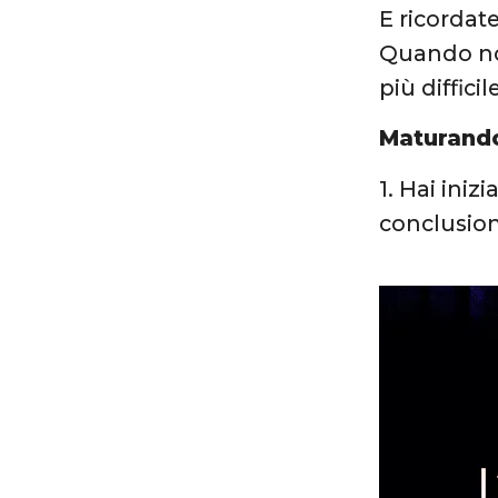
E ricordate
Quando non
più diffici
Maturando:
1. Hai iniz
conclusione