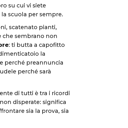
ro su cui vi siete
e la scuola per sempre.
ni, scatenato pianti,
sine che sembrano non
ore
: ti butta a capofitto
 dimenticatoio la
lce perché preannuncia
crudele perché sarà
te di tutti è tra i ricordi
 non disperate: significa
rontare sia la prova, sia