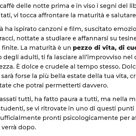
caffè delle notte prima e in viso i segni del lib
ti, vi tocca affrontare la maturità e salutar
à ha ispirato canzoni e film, suscitato emozio
bracci, nottate a studiare e affannarsi su te
 finite. La maturità è un
pezzo di vita, di cu
egli adulti, ti fa lasciare all’improvviso nel
ezza. È dolce e crudele al tempo stesso. Do
sarà forse la più bella estate della tua vita, 
state che potrai permetterti davvero.
ssati tutti, ha fatto paura a tutti, ma nella men
Studenti, se vi ritrovate in uno di questi punti
 ufficialmente pronti psicologicamente per aff
 verrà dopo.