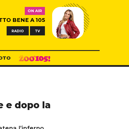
ON AIR
TTO BENE A 105
RADIO
TV
OTO
e e dopo la
tena l’inferno.