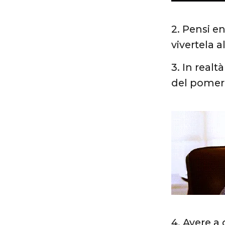
2. Pensi e
vivertela 
3. In realt
del pomer
4. Avere a