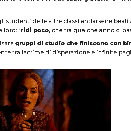
li studenti delle altre classi andarsene beati 
e loro: “
ridi poco
, che tra qualche anno ci pa
isare
gruppi di studio che finiscono con bi
e tra lacrime di disperazione e infinite pag