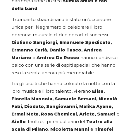
partecipazione di circa
50mila amici e fan
della band
.
Il concerto straordinario è stato un’occasione
unica per i Negramaro di celebrare il loro
percorso musicale di due decadi di successi.
Giuliano Sangiorgi, Emanuele Spedicato,
Ermanno Carlà, Danilo Tasco, Andrea
Mariano
e
Andrea De Rocco
hanno condiviso il
palco con una serie di ospiti speciali che hanno
reso la serata ancora più memorabile.
Tra gli ospiti che hanno colorato la notte con la
loro musica e il loro talento, vi erano
Elisa,
Fiorella Mannoia, Samuele Bersani, Niccolò
Fabi, Diodato, Sangiovanni, Malika Ayane,
Ermal Meta, Rosa Chemical, Ariete, Samuel
e
Aiello
. Inoltre, i primi ballerini del
Teatro alla
Scala di Milano
,
Nicoletta Manni
e
Timofej