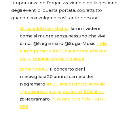
l’importanza dell’organizzazione e della gestione
degli eventi di questa portata, soprattutto
quando coinvolgono così tante persone.
@maledettaserialkiller
fammi vedere
come si muore senza nessuno che viva
di noi. @Negramaro @SugarMusic
#elis
a
#negramaro
#n20backhome
#bastac
osí
♬ original sound – madda
@mari99969
Il concerto per i
meravigliosi 20 anni di carriera dei
Negramaro
#n20
#negramaro
#music
#giulianosangiorgi
#salento
#Galatina
@Negramaro
♬ suono originale – Mari9
969