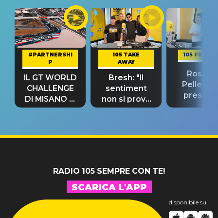
#PARTNERSHI
105 TAKE
105 FRIEND
P
AWAY
Rosario
IL GT WORLD
Bresh: "Il
Pellecch
CHALLENGE
sentiment
present
DI MISANO si
non si prova
“Così dov
riconferma
fino alla notte
andare
un GRANDE
prima"
SUCCESSO!
RADIO 105 SEMPRE CON TE!
SCARICA L'APP
disponibile su