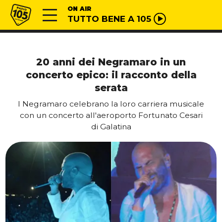
Vai al contenuto
Radio 105
ON AIR
TUTTO BENE A 105
20 anni dei Negramaro in un
concerto epico: il racconto della
serata
I Negramaro celebrano la loro carriera musicale
con un concerto all'aeroporto Fortunato Cesari
di Galatina