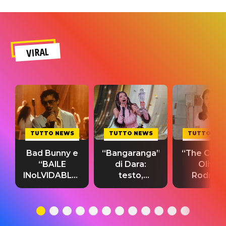
VIRAL
TUTTO NEWS
TUTTO NEWS
TUTTO NE
Bad Bunny e
“Bangaranga”
“The Cure”
“BAILE
di Dara:
Olivia
INoLVIDABLE”:
testo,
Rodrigo
testo,
traduzione e
testo,
traduzione e
significato
traduzion
significato
del singolo
significa