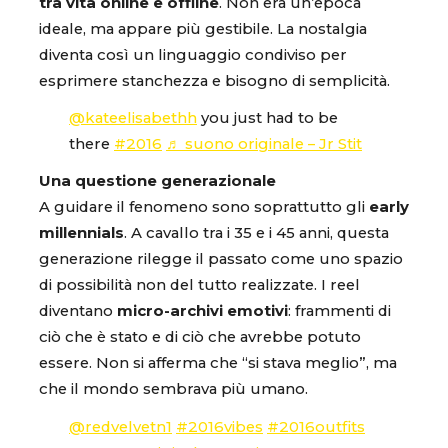
tra vita online e offline
. Non era un’epoca
ideale, ma appare più gestibile. La nostalgia
diventa così un linguaggio condiviso per
esprimere stanchezza e bisogno di semplicità.
@kateelisabethh
you just had to be
there
#2016
♬ suono originale – Jr Stit
Una questione generazionale
A guidare il fenomeno sono soprattutto gli
early
millennials
. A cavallo tra i 35 e i 45 anni, questa
generazione rilegge il passato come uno spazio
di possibilità non del tutto realizzate. I reel
diventano
micro-archivi emotivi
: frammenti di
ciò che è stato e di ciò che avrebbe potuto
essere. Non si afferma che “si stava meglio”, ma
che il mondo sembrava più umano.
@redvelvetn1
#2016vibes
#2016outfits