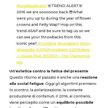
@media.alacarte
🚨TREND ALERT🚨
2016 we are sooooooo back.😎What
were you up to during the year of flower
crowns and Fetty Wap? Hop on this
trend ASAP and be sure to tag us so we
can see your throwbacks from this
iconic year!
#trending
#trendalert
#tren
dingaudio
#2016throwback
#2016vibes
♬ Roses (feat. ROZES) – The Chainsmok
ers
Un’estetica contro la fatica del presente
Questo ritorno al passato è anche una
reazione
alla social fatigue
. Oggi gli algoritmi premiano
lo scontro, la polarizzazione, la costante
produzione di contenuti. Il 2016, al contrario,
viene percepito come un
equilibrio possibile