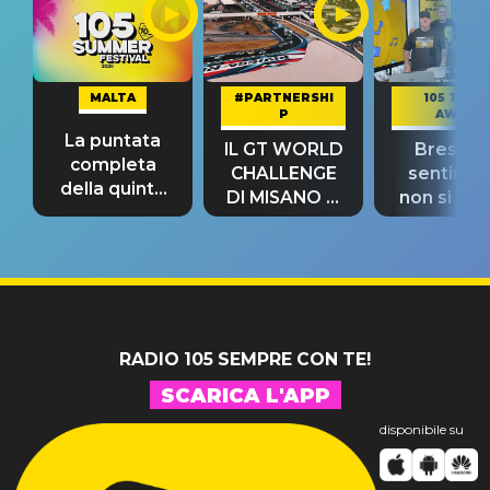
MALTA
#PARTNERSHI
105 TAKE
P
AWAY
La puntata
IL GT WORLD
Bresh: "I
completa
CHALLENGE
sentime
della quinta
DI MISANO si
non si pr
tappa
riconferma
fino alla n
un GRANDE
prima"
SUCCESSO!
RADIO 105 SEMPRE CON TE!
SCARICA L'APP
disponibile su