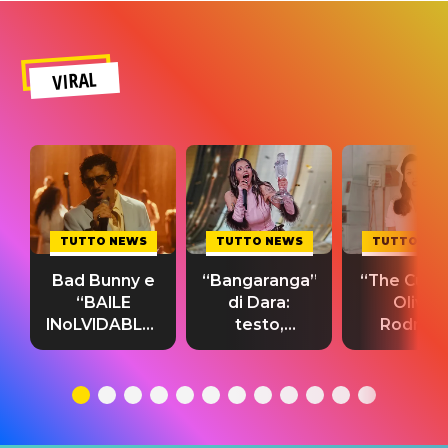
VIRAL
TUTTO NEWS
TUTTO NEWS
TUTTO NE
Bad Bunny e
“Bangaranga”
“The Cure”
“BAILE
di Dara:
Olivia
INoLVIDABLE”:
testo,
Rodrigo
testo,
traduzione e
testo,
traduzione e
significato
traduzion
significato
del singolo
significa