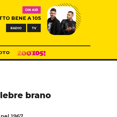
ON AIR
TTO BENE A 105
RADIO
TV
OTO
elebre brano
nel 1967.