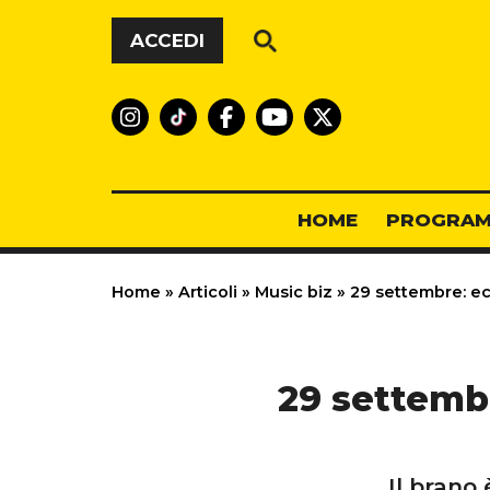
Vai al contenuto
ACCEDI
HOME
PROGRAM
Home
»
Articoli
»
Music biz
»
29 settembre: ecc
29 settembr
Il brano