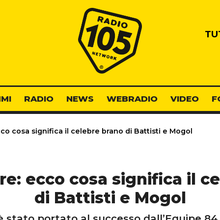
Radio 105
TU
MI
RADIO
NEWS
WEBRADIO
VIDEO
F
o cosa significa il celebre brano di Battisti e Mogol
e: ecco cosa significa il c
di Battisti e Mogol
 è stato portato al successo dall’Equipe 84 