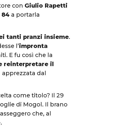
utore con
Giulio Rapetti
 84
a portarla
i tanti pranzi insieme
.
esse l’
impronta
ti. E fu così che la
e reinterpretare il
ù apprezzata dal
elta come titolo? Il 29
oglie di Mogol. Il brano
asseggero che, al
.