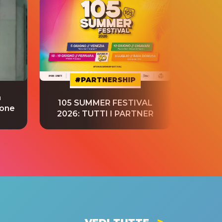
#PARTNERSHIP
a
“S
105 SUMMER FESTIVAL
ione
tradu
2026: TUTTI I PARTNER