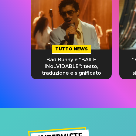
TUTTO NEWS
Bad Bunny e “BAILE
“
INoLVIDABLE”: testo,
traduzione e significato
s