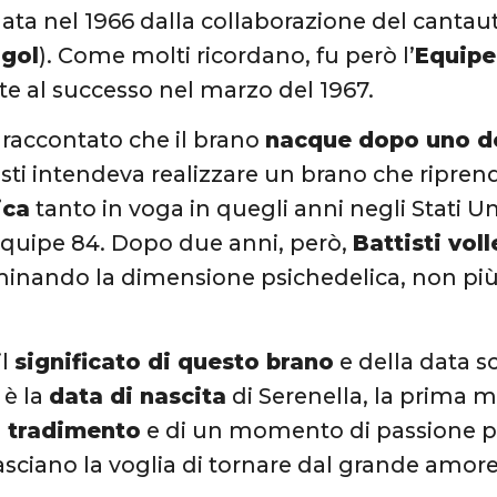
ata nel 1966 dalla collaborazione del canta
gol
). Come molti ricordano, fu però l’
Equipe
te al successo nel marzo del 1967.
 raccontato che il brano
nacque dopo uno de
isti intendeva realizzare un brano che riprend
ica
tanto in voga in quegli anni negli Stati Uni
’Equipe 84. Dopo due anni, però,
Battisti voll
iminando la dimensione psichedelica, non pi
il
significato di questo brano
e della data sc
 è la
data di nascita
di Serenella, la prima m
n
tradimento
e di un momento di passione p
lasciano la voglia di tornare dal grande amore