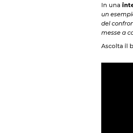
In una
int
un esempio
del confro
messe a con
Ascolta il 