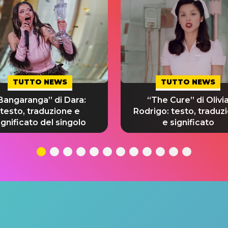
TUTTO NEWS
TUTTO NEWS
Bangaranga” di Dara:
“The Cure” di Olivi
testo, traduzione e
Rodrigo: testo, traduz
ignificato del singolo
e significato