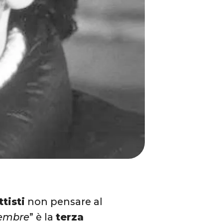
tisti
non pensare al
tembre
” è la
terza