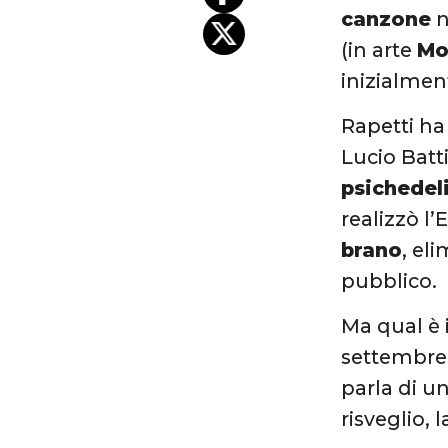
canzone
n
(in arte
Mo
inizialmen
Rapetti ha
Lucio Batt
psichedel
realizzò l
brano
, el
pubblico.
Ma qual è 
settembre
parla di u
risveglio, 