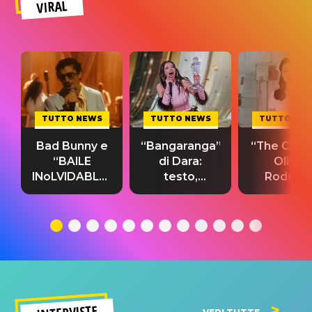
VIRAL
TUTTO NEWS
TUTTO NEWS
TUTTO NE
Bad Bunny e
“Bangaranga”
“The Cure”
“BAILE
di Dara:
Olivia
INoLVIDABLE”:
testo,
Rodrigo
testo,
traduzione e
testo,
traduzione e
significato
traduzion
significato
del singolo
significa