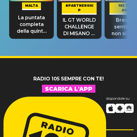
MALTA
#PARTNERSHI
105 TAKE
P
AWAY
La puntata
IL GT WORLD
Bresh: "I
completa
CHALLENGE
sentime
della quinta
DI MISANO si
non si pr
tappa
riconferma
fino alla n
un GRANDE
prima"
SUCCESSO!
RADIO 105 SEMPRE CON TE!
SCARICA L'APP
disponibile su