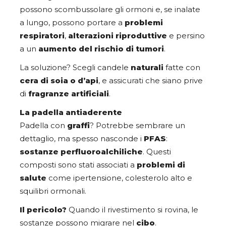
possono scombussolare gli ormoni e, se inalate
a lungo, possono portare a
problemi
respiratori
,
alterazioni riproduttive
e persino
a un
aumento del rischio di tumori
.
La soluzione? Scegli candele
naturali
fatte con
cera di soia o d’api
, e assicurati che siano prive
di
fragranze artificiali
.
La padella antiaderente
Padella con
graffi
? Potrebbe sembrare un
dettaglio, ma spesso nasconde i
PFAS
:
sostanze perfluoroalchiliche
. Questi
composti sono stati associati a
problemi di
salute
come ipertensione, colesterolo alto e
squilibri ormonali.
Il pericolo?
Quando il rivestimento si rovina, le
sostanze possono migrare nel
cibo
.