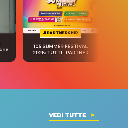
#PARTNERSHIP
a
“S
105 SUMMER FESTIVAL
ione
tradu
2026: TUTTI I PARTNER
VEDI TUTTE