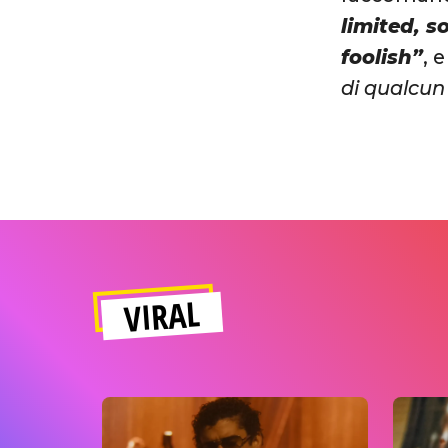
limited, s
foolish”
, 
di qualcun 
VIRAL