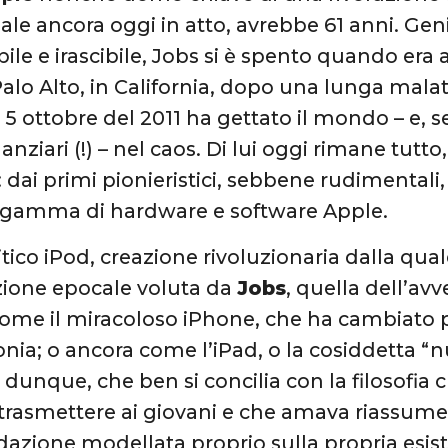
le ancora oggi in atto, avrebbe 61 anni. Geni
ile e irascibile, Jobs si è spento quando era
Palo Alto, in California, dopo una lunga mala
5 ottobre del 2011 ha gettato il mondo – e, s
anziari (!) – nel caos. Di lui oggi rimane tutt
 dai primi pionieristici, sebbene rudimentali, g
a gamma di hardware e software Apple.
tico iPod, creazione rivoluzionaria dalla quale
zione epocale voluta da
Jobs
, quella dell’av
 come il miracoloso iPhone, che ha cambiato 
fonia; o ancora come l’iPad, o la cosiddetta “
, dunque, che ben si concilia con la filosofi
 trasmettere ai giovani e che amava riassum
zione modellata proprio sulla propria esis