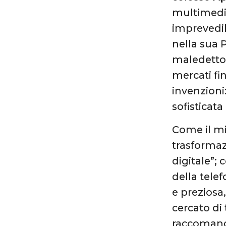
multimedia
imprevedib
nella sua 
maledetto 
mercati fin
invenzioni:
sofisticat
Come il mi
trasforma
digitale”;
della tele
e preziosa
cercato di
raccomanda