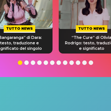
TUTTO NEWS
TUTTO NEWS
Bangaranga” di Dara:
“The Cure” di Olivi
testo, traduzione e
Rodrigo: testo, traduz
ignificato del singolo
e significato