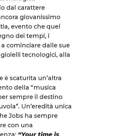
o dal carattere
 ancora giovanissimo
ttia, evento che quel
egno dei tempi, i
o, a cominciare dalle sue
ioielli tecnologici, alla
 è scaturita un’altra
vento della “musica
per sempre il destino
nuvola”. Un’eredità unica
a che Jobs ha sempre
ere con una
tenza:
“Your time is