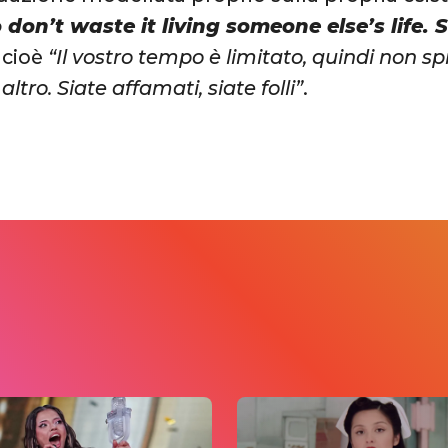
o don’t waste it living someone else’s life.
e cioè
“Il vostro tempo è limitato, quindi non sp
altro. Siate affamati, siate folli”
.