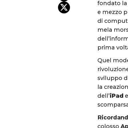
fondato l
e mezzo pr
di compute
mela morsi
dell’infor
prima volta
Quel model
rivoluzione
sviluppo d
la creazion
dell’
iPad
e
scomparsa 
Ricordand
colosso
Ap