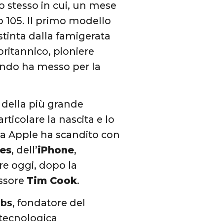
lo stesso in cui, un mese
o 105. Il primo modello
stinta dalla famigerata
ritannico, pioniere
mondo ha messo per la
 della più grande
rticolare la nascita e lo
 la Apple ha scandito con
es
, dell’
iPhone
,
re oggi, dopo la
essore
Tim Cook
.
obs
, fondatore del
tecnologica