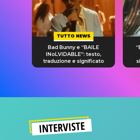
TUTTO NEWS
Bad Bunny e “BAILE
“
INoLVIDABLE”: testo,
traduzione e significato
s
INTERVISTE