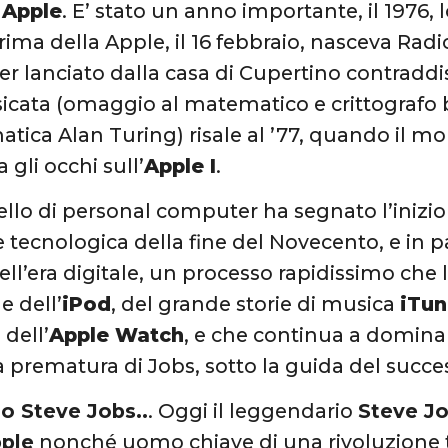
a
Apple
. E’ stato un anno importante, il 1976, 
ima della Apple, il 16 febbraio, nasceva Radi
r lanciato dalla casa di Cupertino contraddi
cata (omaggio al matematico e crittografo b
matica Alan Turing) risale al ’77, quando il 
 gli occhi sull’
Apple I
.
lo di personal computer ha segnato l’inizio
 tecnologica della fine del Novecento, e in pa
ell’era digitale, un processo rapidissimo che
e dell’
iPod
, del grande storie di musica
iTun
 dell’
Apple Watch
, e che continua a domina
prematura di Jobs, sotto la guida del succ
o Steve Jobs..
. Oggi il leggendario
Steve J
ple
nonché uomo chiave di una rivoluzione 