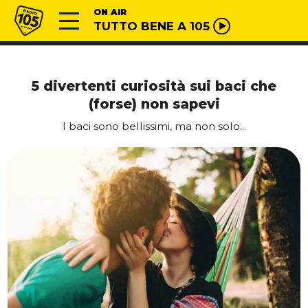
Vai al contenuto
Radio 105
ON AIR
TUTTO BENE A 105
5 divertenti curiosità sui baci che
(forse) non sapevi
I baci sono bellissimi, ma non solo...