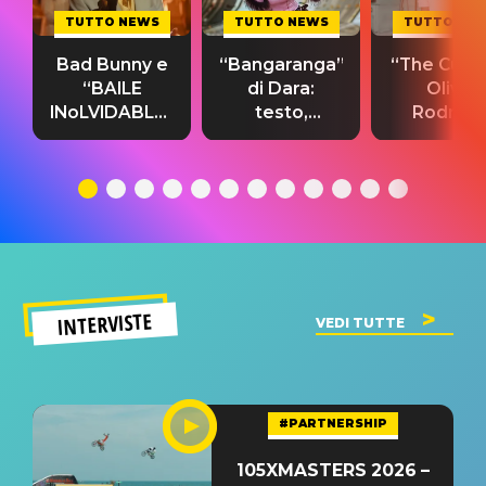
TUTTO NEWS
TUTTO NEWS
TUTTO NE
Bad Bunny e
“Bangaranga”
“The Cure”
“BAILE
di Dara:
Olivia
INoLVIDABLE”:
testo,
Rodrigo
testo,
traduzione e
testo,
traduzione e
significato
traduzion
significato
del singolo
significa
INTERVISTE
VEDI TUTTE
#PARTNERSHIP
105XMASTERS 2026 –