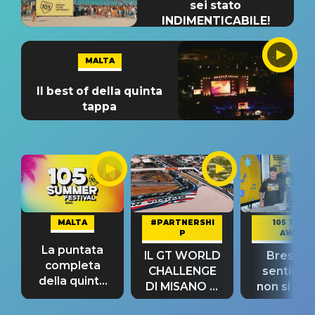
sei stato
INDIMENTICABILE!
MALTA
Il best of della quinta
tappa
MALTA
#PARTNERSHI
105 TAKE
P
AWAY
La puntata
IL GT WORLD
Bresh: "I
completa
CHALLENGE
sentime
della quinta
DI MISANO si
non si pr
tappa
riconferma
fino alla n