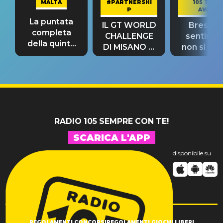
MALTA
#PARTNERSHI
105 TAKE
P
AWAY
La puntata
IL GT WORLD
Bresh: "I
completa
CHALLENGE
sentime
della quinta
DI MISANO si
non si pr
tappa
riconferma
fino alla n
un GRANDE
prima"
SUCCESSO!
RADIO 105 SEMPRE CON TE!
SCARICA L'APP
disponibile su
REGOLAMENTI CONCORSI
REGOLAMENTI GIOCHI LIBERI