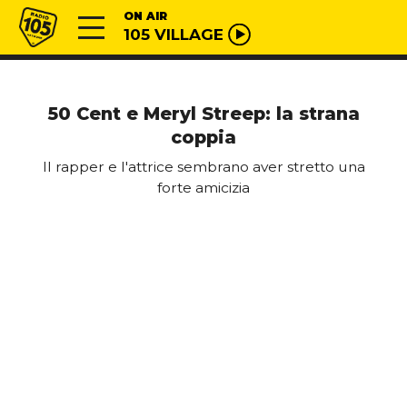
Vai al contenuto
Radio 105
ON AIR
105 VILLAGE
50 Cent e Meryl Streep: la strana
coppia
Il rapper e l'attrice sembrano aver stretto una
forte amicizia