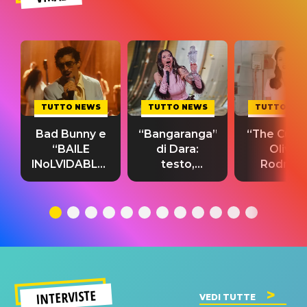
TUTTO NEWS
TUTTO NEWS
TUTTO NE
Bad Bunny e
“Bangaranga”
“The Cure”
“BAILE
di Dara:
Olivia
INoLVIDABLE”:
testo,
Rodrigo
testo,
traduzione e
testo,
traduzione e
significato
traduzion
significato
del singolo
significa
INTERVISTE
VEDI TUTTE