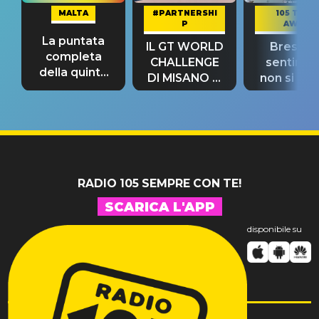
MALTA
#PARTNERSHI
105 TAKE
P
AWAY
La puntata
IL GT WORLD
Bresh: "I
completa
CHALLENGE
sentime
della quinta
DI MISANO si
non si pr
tappa
riconferma
fino alla n
un GRANDE
prima"
SUCCESSO!
RADIO 105 SEMPRE CON TE!
SCARICA L'APP
disponibile su