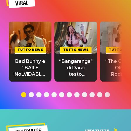
VIRAL
TUTTO NEWS
TUTTO NEWS
TUTTO NE
Bad Bunny e
“Bangaranga”
“The Cure”
“BAILE
di Dara:
Olivia
INoLVIDABLE”:
testo,
Rodrigo
testo,
traduzione e
testo,
traduzione e
significato
traduzion
significato
del singolo
significa
VEDI TUTTE