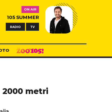
ON AIR
105 SUMMER
RADIO
TV
OTO
 a 2000 metri
alia