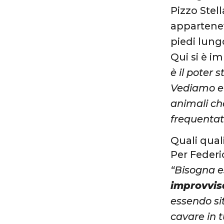
Pizzo Stel
appartenev
piedi lung
Qui si è im
è il poter 
Vediamo e v
animali ch
frequentato
Quali qual
Per Federi
“Bisogna e
improvvisa
essendo si
cavare in t