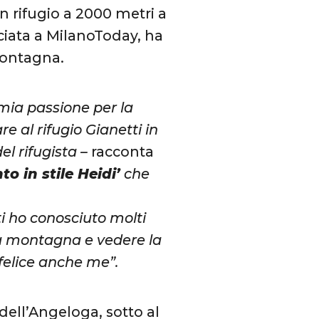
n rifugio a 2000 metri a
sciata a MilanoToday, ha
montagna.
mia passione per la
 al rifugio Gianetti in
el rifugista –
racconta
to in stile Heidi’
che
ti ho conosciuto molti
la montagna e vedere la
 felice anche me”.
 dell’Angeloga, sotto al