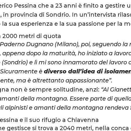
ico Pessina che a 23 anni è finito a gestire u
in provincia di Sondrio. In un’intervista rila
 la sua esperienza e la sua passione per la 
a 2000 metri di quota
 Paderno Dugnano (Milano), poi, seguendo la 
appena dopo la maturità, ho iniziato a lavorare
(Sondrio) e lì mi sono innamorato del lavoro d
 Sicuramente è
diverso dall’idea di isolamen
ente, ma è altrettanto appassionante”.
na non è sempre solitudine, anzi:
“Al Gianet
e amanti della montagna. Essere parte di quel
egli alpinisti e amanti della montagna rendeva
essina e il suo rifugio a Chiavenna
che gestisce si trova a 2040 metri, nella conca