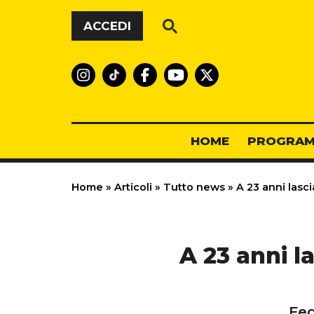
Vai al contenuto
ACCEDI
HOME
PROGRAM
Home
»
Articoli
»
Tutto news
»
A 23 anni lasci
A 23 anni la
Fed