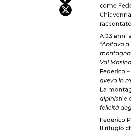
come Feder
Chiavenna, 
raccontato
A 23 anni 
“Abitavo a
montagna, 
Val Masino 
Federico
–
avevo in m
La montag
alpinisti 
felicità d
Federico P
Il rifugio 