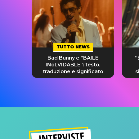
TUTTO NEWS
Bad Bunny e “BAILE
“
INoLVIDABLE”: testo,
traduzione e significato
s
INTERVISTE