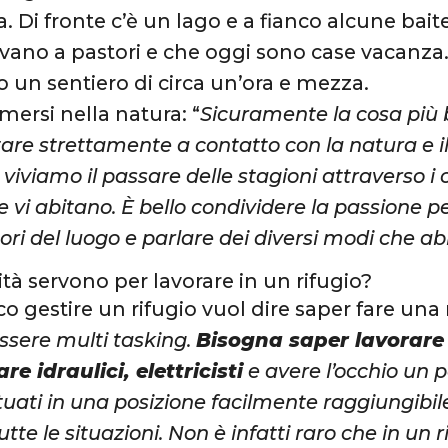
la. Di fronte c’è un lago e a fianco alcune ba
ano a pastori e che oggi sono case vacanza. Al
o un sentiero di circa un’ora e mezza.
mersi nella natura: “
Sicuramente la cosa più be
stare strettamente a contatto con la natura e il
iviamo il passare delle stagioni attraverso i c
e vi abitano. È bello condividere la passione 
ri del luogo e parlare dei diversi modi che ab
ità servono per lavorare in un rifugio?
co gestire un rifugio vuol dire saper fare una
ssere multi tasking.
Bisogna saper lavorare i
re idraulici, elettricisti
e avere l’occhio un p
tuati in una posizione facilmente raggiungibil
utte le situazioni. Non è infatti raro che in un r