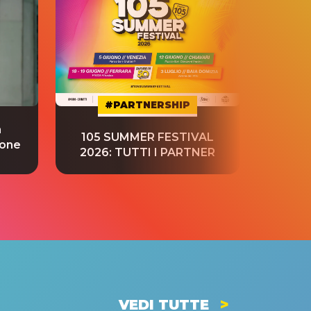
#PARTNERSHIP
a
“S
105 SUMMER FESTIVAL
ione
tradu
2026: TUTTI I PARTNER
VEDI TUTTE