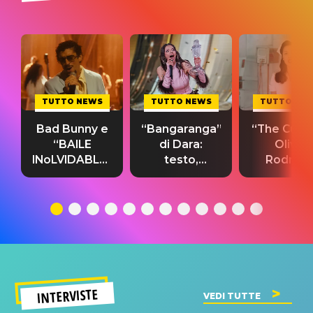
TUTTO NEWS
TUTTO NEWS
TUTTO NE
Bad Bunny e
“Bangaranga”
“The Cure”
“BAILE
di Dara:
Olivia
INoLVIDABLE”:
testo,
Rodrigo
testo,
traduzione e
testo,
traduzione e
significato
traduzion
significato
del singolo
significa
INTERVISTE
VEDI TUTTE