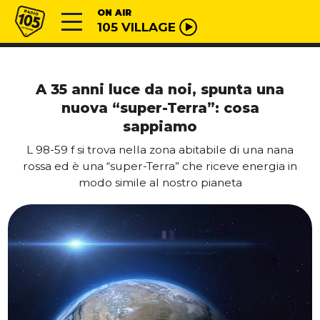
Vai al contenuto
Radio 105
ON AIR
105 VILLAGE
A 35 anni luce da noi, spunta una
nuova “super-Terra”: cosa
sappiamo
L 98-59 f si trova nella zona abitabile di una nana
rossa ed è una “super-Terra” che riceve energia in
modo simile al nostro pianeta