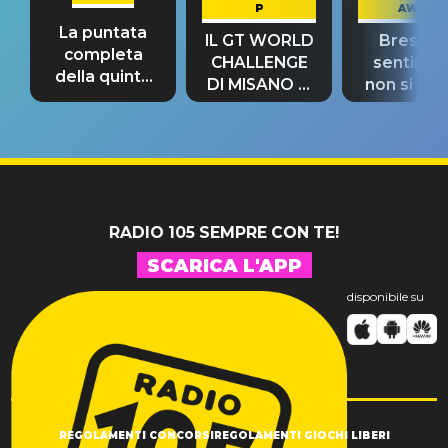
P
AWAY
La puntata
IL GT WORLD
Bresh: "I
completa
CHALLENGE
sentime
della quinta
DI MISANO si
non si pr
tappa
riconferma
fino alla n
un GRANDE
prima"
SUCCESSO!
RADIO 105 SEMPRE CON TE!
SCARICA L'APP
disponibile su
REGOLAMENTI CONCORSI
REGOLAMENTI GIOCHI LIBERI