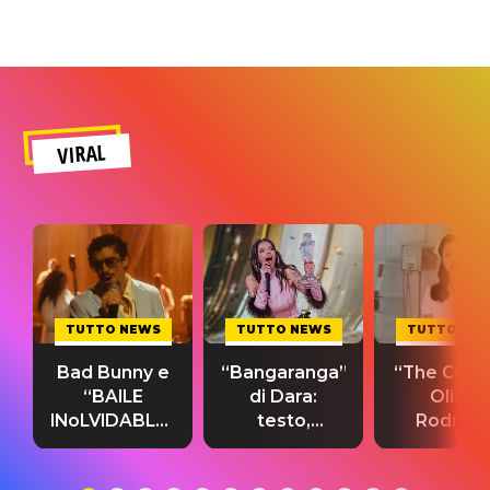
VIRAL
TUTTO NEWS
TUTTO NEWS
TUTTO NE
Bad Bunny e
“Bangaranga”
“The Cure”
“BAILE
di Dara:
Olivia
INoLVIDABLE”:
testo,
Rodrigo
testo,
traduzione e
testo,
traduzione e
significato
traduzion