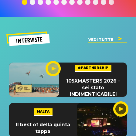
significato
del singolo
significa
INTERVISTE
VEDI TUTTE
#PARTNERSHIP
105XMASTERS 2026 –
sei stato
INDIMENTICABILE!
MALTA
Il best of della quinta
tappa