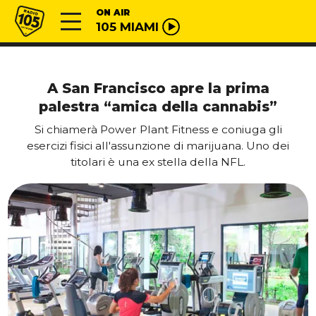
Vai al contenuto
Radio 105
ON AIR
105 MIAMI
A San Francisco apre la prima
palestra “amica della cannabis”
Si chiamerà Power Plant Fitness e coniuga gli
esercizi fisici all'assunzione di marijuana. Uno dei
titolari è una ex stella della NFL.