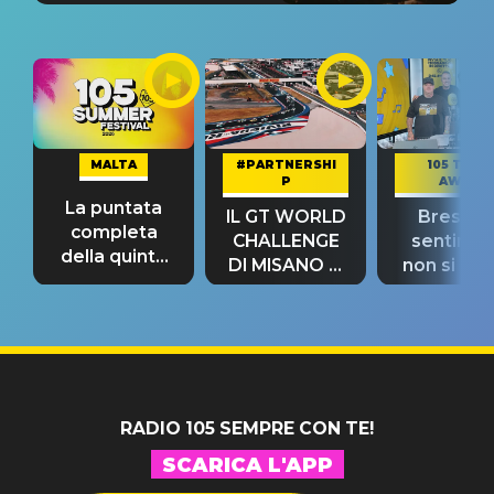
MALTA
#PARTNERSHI
105 TAKE
P
AWAY
La puntata
IL GT WORLD
Bresh: "I
completa
CHALLENGE
sentime
della quinta
DI MISANO si
non si pr
tappa
riconferma
fino alla n
un GRANDE
prima"
SUCCESSO!
RADIO 105 SEMPRE CON TE!
SCARICA L'APP