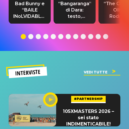
Bad Bunny e
“Bangaranga”
“The Cure”
“BAILE
di Dara:
Olivia
INoLVIDABLE”:
testo,
Rodrigo
testo,
traduzione e
testo,
traduzione e
significato
traduzion
significato
del singolo
significa
INTERVISTE
VEDI TUTTE
#PARTNERSHIP
105XMASTERS 2026 –
sei stato
INDIMENTICABILE!