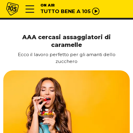
Vai al contenuto
Radio 105
ON AIR
TUTTO BENE A 105
AAA cercasi assaggiatori di
caramelle
Ecco il lavoro perfetto per gli amanti dello
zucchero