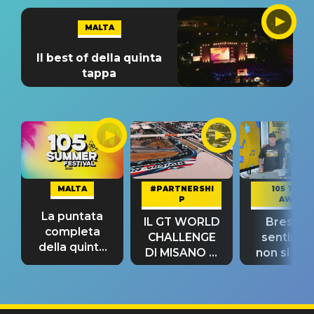
MALTA
Il best of della quinta
tappa
MALTA
#PARTNERSHI
105 TAKE
P
AWAY
La puntata
IL GT WORLD
Bresh: "I
completa
CHALLENGE
sentime
della quinta
DI MISANO si
non si pr
tappa
riconferma
fino alla n
un GRANDE
prima"
SUCCESSO!