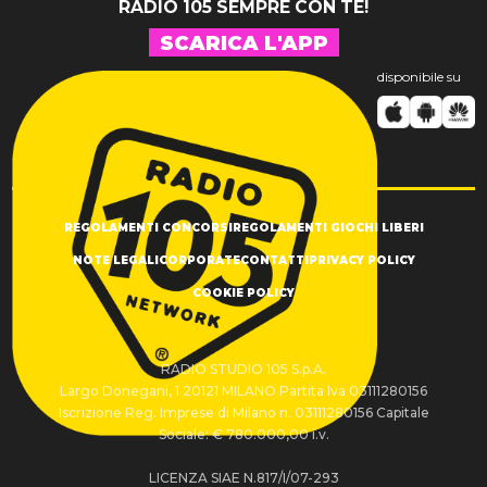
RADIO 105 SEMPRE CON TE!
SCARICA L'APP
disponibile su
REGOLAMENTI CONCORSI
REGOLAMENTI GIOCHI LIBERI
NOTE LEGALI
CORPORATE
CONTATTI
PRIVACY POLICY
COOKIE POLICY
RADIO STUDIO 105 S.p.A.
Largo Donegani, 1 20121 MILANO Partita Iva 03111280156
Iscrizione Reg. Imprese di Milano n. 03111280156 Capitale
Sociale: € 780.000,00 i.v.
LICENZA SIAE N.817/I/07-293