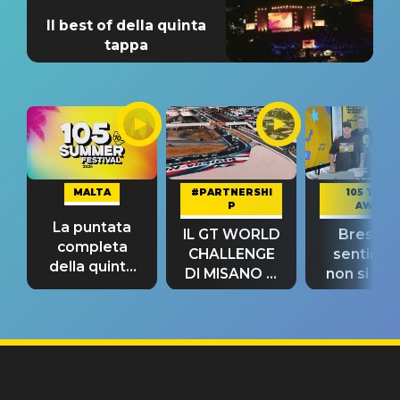
Il best of della quinta
tappa
MALTA
#PARTNERSHI
105 TAKE
P
AWAY
La puntata
IL GT WORLD
Bresh: "I
completa
CHALLENGE
sentime
della quinta
DI MISANO si
non si pr
tappa
riconferma
fino alla n
un GRANDE
prima"
SUCCESSO!