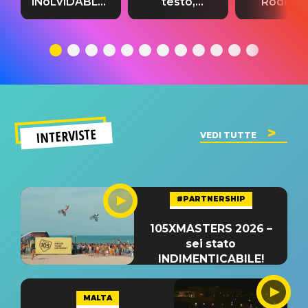
INoLVIDABLE”:
testo,
Rodrigo
testo,
traduzione e
testo,
traduzione e
significato
traduzion
significato
del singolo
significa
INTERVISTE
VEDI TUTTE
#PARTNERSHIP
105XMASTERS 2026 –
sei stato
INDIMENTICABILE!
MALTA