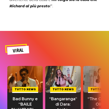
Richard al più presto
!
”.
VIRAL
TUTTO NEWS
TUTTO NEWS
TUTTO NE
Bad Bunny e
“Bangaranga”
“The Cure”
“BAILE
di Dara:
Olivia