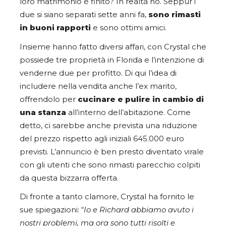
loro matrimonio è finito? In realtà no. Seppur i
due si siano separati sette anni fa,
sono rimasti
in buoni rapporti
e sono ottimi amici.
Insieme hanno fatto diversi affari, con Crystal che
possiede tre proprietà in Florida e l’intenzione di
venderne due per profitto. Di qui l’idea di
includere nella vendita anche l’ex marito,
offrendolo per
cucinare e pulire in cambio di
una stanza
all’interno dell’abitazione. Come
detto, ci sarebbe anche prevista una riduzione
del prezzo rispetto agli iniziali 645.000 euro
previsti. L’annuncio è ben presto diventato virale
con gli utenti che sono rimasti parecchio colpiti
da questa bizzarra offerta.
Di fronte a tanto clamore, Crystal ha fornito le
sue spiegazioni: “
Io e Richard abbiamo avuto i
nostri problemi, ma ora sono tutti risolti e