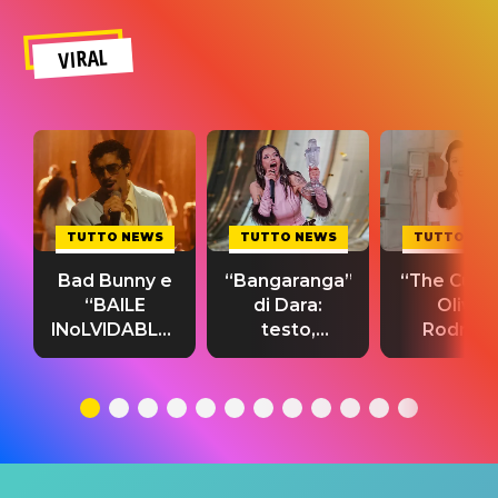
VIRAL
TUTTO NEWS
TUTTO NEWS
TUTTO NE
Bad Bunny e
“Bangaranga”
“The Cure”
“BAILE
di Dara:
Olivia
INoLVIDABLE”:
testo,
Rodrigo
testo,
traduzione e
testo,
traduzione e
significato
traduzion
significato
del singolo
significa