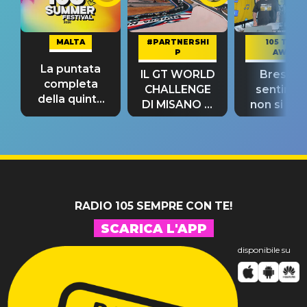
MALTA
#PARTNERSHI
105 TAKE
P
AWAY
La puntata
IL GT WORLD
Bresh: "I
completa
CHALLENGE
sentime
della quinta
DI MISANO si
non si pr
tappa
riconferma
fino alla n
un GRANDE
prima"
SUCCESSO!
RADIO 105 SEMPRE CON TE!
SCARICA L'APP
disponibile su