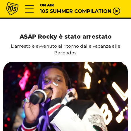
Vai al contenuto
Radio 105
ON AIR
105 SUMMER COMPILATION
A$AP Rocky è stato arrestato
L'arresto è avvenuto al ritorno dalla vacanza alle
Barbados.