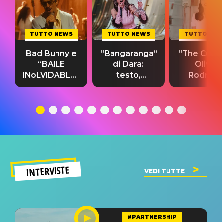
TUTTO NEWS
TUTTO NEWS
TUTTO NE
Bad Bunny e
“Bangaranga”
“The Cure”
“BAILE
di Dara:
Olivia
INoLVIDABLE”:
testo,
Rodrigo
testo,
traduzione e
testo,
traduzione e
significato
traduzion
significato
del singolo
significa
INTERVISTE
VEDI TUTTE
#PARTNERSHIP