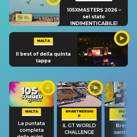
105XMASTERS 2026 –
sei stato
INDIMENTICABILE!
MALTA
Il best of della quinta
tappa
MALTA
#PARTNERSHI
105 TAKE
P
AWAY
La puntata
IL GT WORLD
Bresh: "I
completa
CHALLENGE
sentime
della quinta