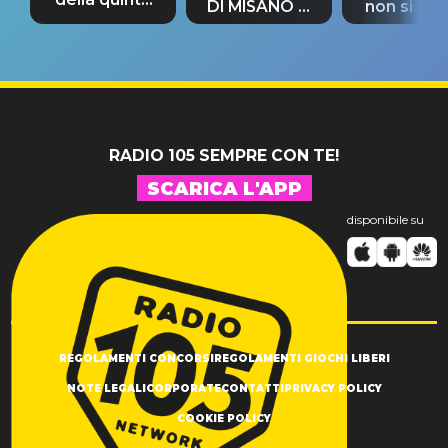
DI MISANO si
non si pr
tappa
riconferma
fino alla n
un GRANDE
prima"
SUCCESSO!
RADIO 105 SEMPRE CON TE!
SCARICA L'APP
disponibile su
REGOLAMENTI CONCORSI
REGOLAMENTI GIOCHI LIBERI
NOTE LEGALI
CORPORATE
CONTATTI
PRIVACY POLICY
COOKIE POLICY