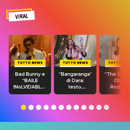
VIRAL
TUTTO NEWS
TUTTO NEWS
TUTTO NE
Bad Bunny e
“Bangaranga”
“The Cure”
“BAILE
di Dara:
Olivia
INoLVIDABLE”:
testo,
Rodrigo
testo,
traduzione e
testo,
traduzione e
significato
traduzion
significato
del singolo
significa