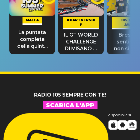
MALTA
#PARTNERSHI
105 TAKE
P
AWAY
La puntata
IL GT WORLD
Bresh: "I
completa
CHALLENGE
sentime
della quinta
DI MISANO si
non si pr
tappa
riconferma
fino alla n
un GRANDE
prima"
SUCCESSO!
RADIO 105 SEMPRE CON TE!
SCARICA L'APP
disponibile su