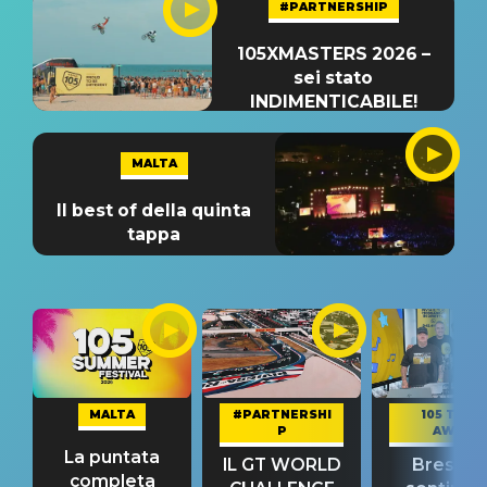
#PARTNERSHIP
105XMASTERS 2026 –
sei stato
INDIMENTICABILE!
MALTA
Il best of della quinta
tappa
MALTA
#PARTNERSHI
105 TAKE
P
AWAY
La puntata
IL GT WORLD
Bresh: "I
completa