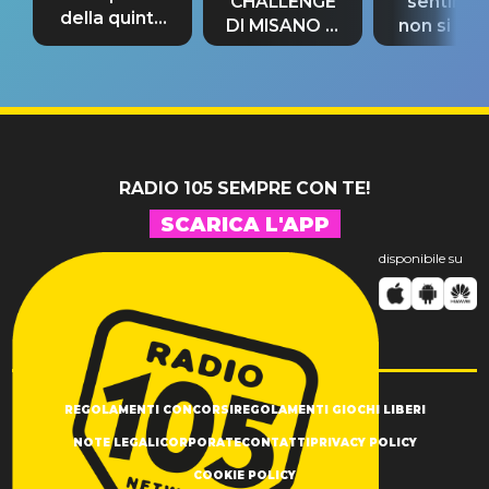
CHALLENGE
sentime
della quinta
DI MISANO si
non si pr
tappa
riconferma
fino alla n
un GRANDE
prima"
SUCCESSO!
RADIO 105 SEMPRE CON TE!
SCARICA L'APP
disponibile su
REGOLAMENTI CONCORSI
REGOLAMENTI GIOCHI LIBERI
NOTE LEGALI
CORPORATE
CONTATTI
PRIVACY POLICY
COOKIE POLICY