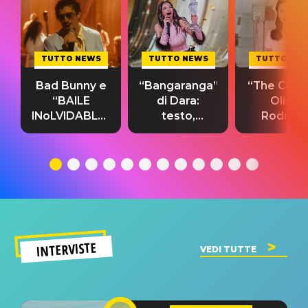
TUTTO NEWS
TUTTO NEWS
TUTTO NE
Bad Bunny e
“Bangaranga”
“The Cure”
“BAILE
di Dara:
Olivia
INoLVIDABLE”:
testo,
Rodrigo
testo,
traduzione e
testo,
traduzione e
significato
traduzion
significato
del singolo
significa
INTERVISTE
VEDI TUTTE