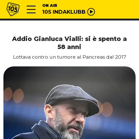
Vai al contenuto
Radio 105
ON AIR
105 INDAKLUBB
Addio Gianluca Vialli: si è spento a
58 anni
Lottava contro un tumore al Pancreas dal 2017