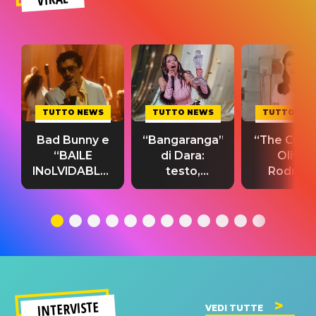
TUTTO NEWS
TUTTO NEWS
TUTTO NE
Bad Bunny e
“Bangaranga”
“The Cure”
“BAILE
di Dara:
Olivia
INoLVIDABLE”:
testo,
Rodrigo
testo,
traduzione e
testo,
traduzione e
significato
traduzion
significato
del singolo
significa
INTERVISTE
VEDI TUTTE