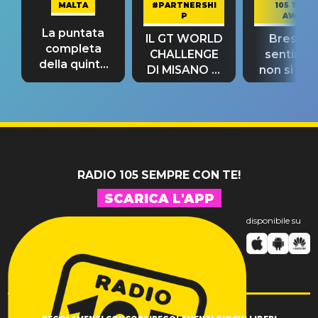
MALTA
#PARTNERSHI
105 TAKE
P
AWAY
La puntata
IL GT WORLD
Bresh: "I
completa
CHALLENGE
sentime
della quinta
DI MISANO si
non si pr
tappa
riconferma
fino alla n
un GRANDE
prima"
SUCCESSO!
RADIO 105 SEMPRE CON TE!
SCARICA L'APP
disponibile su