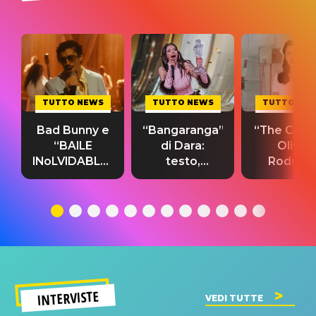
TUTTO NEWS
TUTTO NEWS
TUTTO NE
Bad Bunny e
“Bangaranga”
“The Cure”
“BAILE
di Dara:
Olivia
INoLVIDABLE”:
testo,
Rodrigo
testo,
traduzione e
testo,
traduzione e
significato
traduzion
significato
del singolo
significa
INTERVISTE
VEDI TUTTE