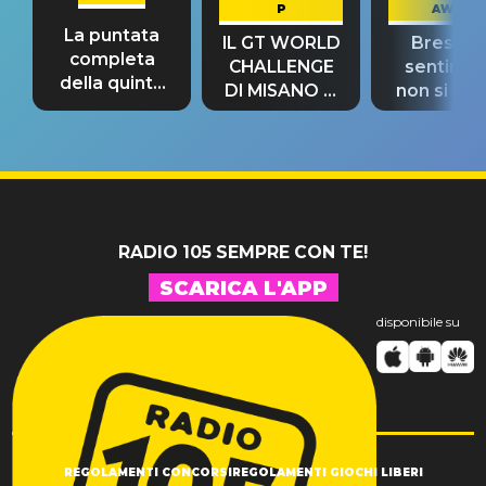
P
AWAY
La puntata
IL GT WORLD
Bresh: "I
completa
CHALLENGE
sentime
della quinta
DI MISANO si
non si pr
tappa
riconferma
fino alla n
un GRANDE
prima"
SUCCESSO!
RADIO 105 SEMPRE CON TE!
SCARICA L'APP
disponibile su
REGOLAMENTI CONCORSI
REGOLAMENTI GIOCHI LIBERI