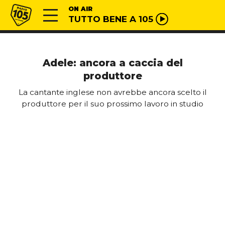
Vai al contenuto
Radio 105
ON AIR
TUTTO BENE A 105
Adele: ancora a caccia del
produttore
La cantante inglese non avrebbe ancora scelto il
produttore per il suo prossimo lavoro in studio