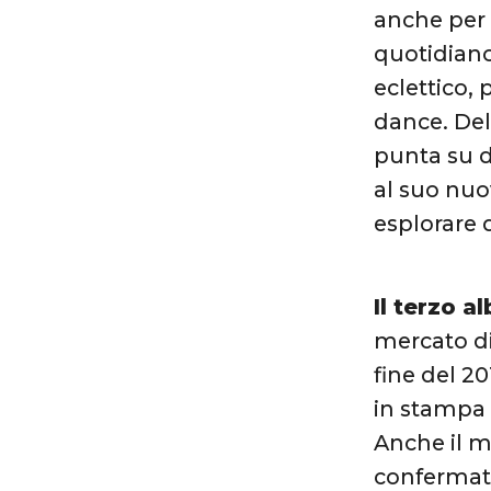
anche per 
quotidian
eclettico, 
dance. Del
punta su d
al suo nuo
esplorare d
Il terzo a
mercato dis
fine del 2
in stampa 
Anche il m
confermato