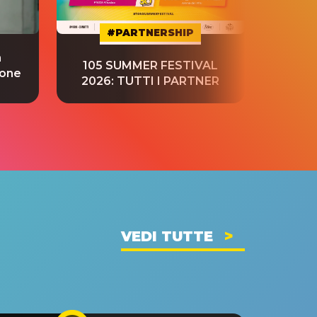
#PARTNERSHIP
a
“S
105 SUMMER FESTIVAL
ione
tradu
2026: TUTTI I PARTNER
VEDI TUTTE