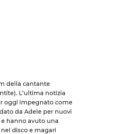
m della cantante
tite). L’ultima notizia
Blur oggi impegnato come
soldato da Adele per nuovi
ti e hanno avuto una
e nel disco e magari