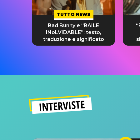
TUTTO NEWS
Bad Bunny e “BAILE
“
INoLVIDABLE”: testo,
traduzione e significato
s
INTERVISTE