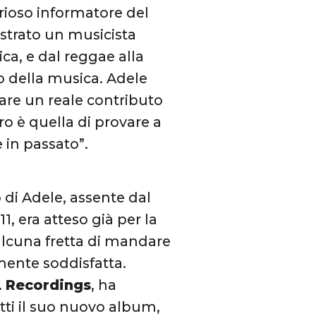
erioso informatore del
strato un musicista
ica, e dal reggae alla
o della musica. Adele
dare un reale contributo
o è quella di provare a
e in passato”.
 di Adele, assente dal
1, era atteso già per la
alcuna fretta di mandare
mente soddisfatta.
 Recordings
, ha
tti il suo nuovo album,