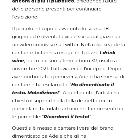
ancora di più il
pubblico
, chiedendo l’aiuto
delle persone presenti per continuare
l’esibizione.
Il piccolo intoppo è avvenuto lo scorso 18
giugno ed è diventato virale sui social grazie ad
un video condiviso su Twitter. Nella clip si vede la
cantante britannica eseguire il pezzo
I drink
wine
, tratto dal suo ultimo album
30
, uscito a
novembre 2021. Tuttavia, ecco l’inceppo. Dopo
aver borbottato i primi versi, Adele ha smesso di
cantare e ha esclamato: “
Ho dimenticato il
testo. Maledizione!
”. A quel punto, l’artista ha
chiesto il supporto alla folla di spettatori. In
particolare, ha urlato ad uno dei fan presenti tra
le prime file: “
Ricordami il testo!
”.
Questi si è messo a cantare i versi del brano
dimenticato da Adele che gli ha