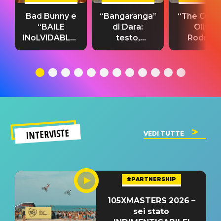
Bad Bunny e
“Bangaranga”
“The Cure”
“BAILE
di Dara:
Olivia
INoLVIDABLE”:
testo,
Rodrigo
testo,
traduzione e
testo,
traduzione e
significato
traduzion
significato
del singolo
significa
INTERVISTE
VEDI TUTTE
#PARTNERSHIP
105XMASTERS 2026 –
sei stato