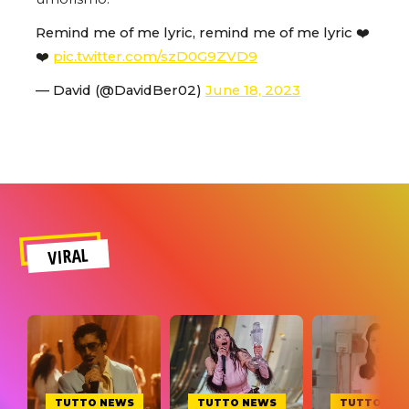
Remind me of me lyric, remind me of me lyric ❤️
❤️
pic.twitter.com/szD0G9ZVD9
— David (@DavidBer02)
June 18, 2023
VIRAL
TUTTO NEWS
TUTTO NEWS
TUTTO NE