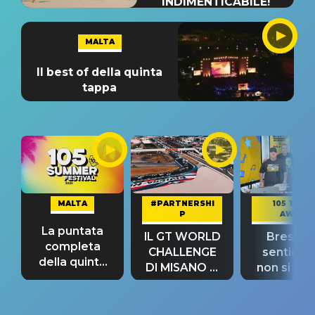
INDIMENTICABILE!
MALTA
Il best of della quinta
tappa
MALTA
#PARTNERSHI
105 TAKE
P
AWAY
La puntata
IL GT WORLD
Bresh: "I
completa
CHALLENGE
sentime
della quinta
DI MISANO si
non si pr
tappa
riconferma
fino alla n
un GRANDE
prima"
SUCCESSO!