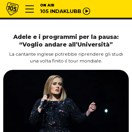
Vai al contenuto
Radio 105
ON AIR
105 INDAKLUBB
Adele e i programmi per la pausa:
“Voglio andare all’Università”
La cantante inglese potrebbe riprendere gli studi
una volta finito il tour mondiale.