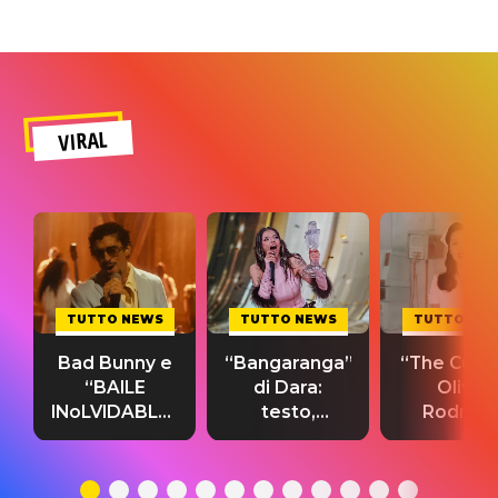
VIRAL
TUTTO NEWS
TUTTO NEWS
TUTTO NE
Bad Bunny e
“Bangaranga”
“The Cure”
“BAILE
di Dara:
Olivia
INoLVIDABLE”:
testo,
Rodrigo
testo,
traduzione e
testo,
traduzione e
significato
traduzion
significato
del singolo
significa