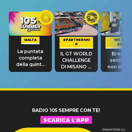
MALTA
#PARTNERSHI
105 TAKE
P
AWAY
La puntata
IL GT WORLD
Bresh: "I
completa
CHALLENGE
sentime
della quinta
DI MISANO si
non si pr
tappa
riconferma
fino alla n
un GRANDE
prima"
SUCCESSO!
RADIO 105 SEMPRE CON TE!
SCARICA L'APP
disponibile su