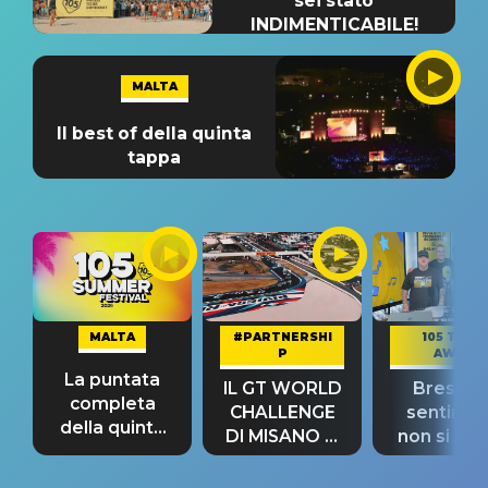
sei stato
INDIMENTICABILE!
MALTA
Il best of della quinta
tappa
MALTA
#PARTNERSHI
105 TAKE
P
AWAY
La puntata
IL GT WORLD
Bresh: "I
completa
CHALLENGE
sentime
della quinta
DI MISANO si
non si pr
tappa
riconferma
fino alla n
un GRANDE
prima"