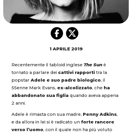
1 APRILE 2019
Recentemente il tabloid inglese
The Sun
è
tornato a parlare dei
cattivi rapporti
tra la
popstar
Adele e suo padre biologico
, il
55enne Mark Evans,
ex-alcolizzato
, che
ha
abbandonato sua figlia
quando aveva appena
2 anni.
Adele è rimasta con sua madre,
Penny Adkins
,
e da allora in lei si è radicato un
forte rancore
verso l’uomo
, con il quale non ha più voluto