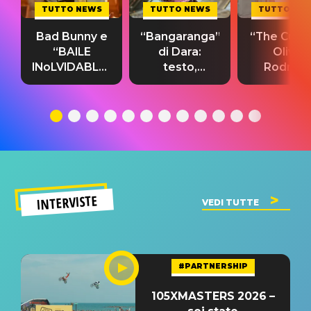
TUTTO NEWS
TUTTO NEWS
TUTTO NE
Bad Bunny e
“Bangaranga”
“The Cure”
“BAILE
di Dara:
Olivia
INoLVIDABLE”:
testo,
Rodrigo
testo,
traduzione e
testo,
traduzione e
significato
traduzion
significato
del singolo
significa
INTERVISTE
VEDI TUTTE
#PARTNERSHIP
105XMASTERS 2026 –