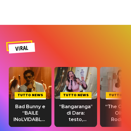
VIRAL
TUTTO NEWS
TUTTO NEWS
TUTTO NE
Bad Bunny e
“Bangaranga”
“The Cure”
“BAILE
di Dara:
Olivia
INoLVIDABLE”:
testo,
Rodrigo
testo,
traduzione e
testo,