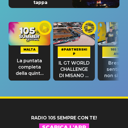
tappa
MALTA
#PARTNERSHI
105 TAKE
P
AWAY
La puntata
IL GT WORLD
Bresh: "I
completa
CHALLENGE
sentime
della quinta
DI MISANO si
non si pr
tappa
riconferma
fino alla n
un GRANDE
prima"
SUCCESSO!
RADIO 105 SEMPRE CON TE!
SCARICA L'APP