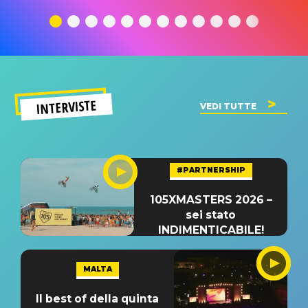
traduzione e
significato
traduzion
significato
del singolo
significa
INTERVISTE
VEDI TUTTE
#PARTNERSHIP
105XMASTERS 2026 –
sei stato
INDIMENTICABILE!
MALTA
Il best of della quinta