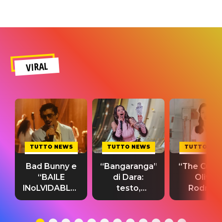
VIRAL
TUTTO NEWS
TUTTO NEWS
TUTTO NE
Bad Bunny e
“Bangaranga”
“The Cure”
“BAILE
di Dara:
Olivia
INoLVIDABLE”:
testo,
Rodrigo
testo,
traduzione e
testo,
traduzione e
significato
traduzion
significato
del singolo
significa