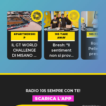
#PARTNERSHI
105 TAKE
105 FRIEND
P
AWAY
Rosario
IL GT WORLD
Bresh: "Il
Pellecch
CHALLENGE
sentiment
present
DI MISANO si
non si prova
“Così dov
riconferma
fino alla notte
andare
un GRANDE
prima"
SUCCESSO!
RADIO 105 SEMPRE CON TE!
SCARICA L'APP
disponibile su