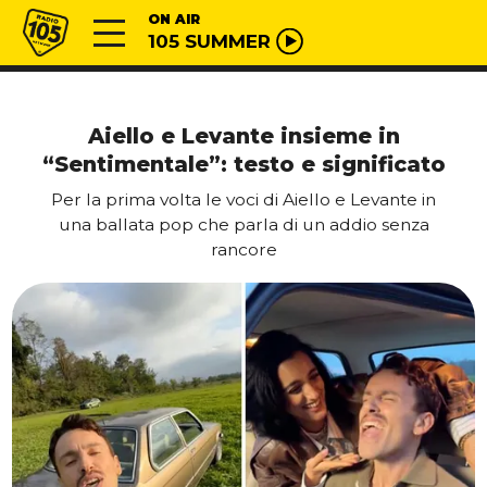
Vai al contenuto
Radio 105
ON AIR
105 SUMMER
Aiello e Levante insieme in
“Sentimentale”: testo e significato
Per la prima volta le voci di Aiello e Levante in
una ballata pop che parla di un addio senza
rancore