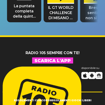
P
AWAY
La puntata
IL GT WORLD
Bresh: "I
completa
CHALLENGE
sentime
della quinta
DI MISANO si
non si pr
tappa
riconferma
fino alla n
un GRANDE
prima"
SUCCESSO!
RADIO 105 SEMPRE CON TE!
SCARICA L'APP
disponibile su
REGOLAMENTI CONCORSI
REGOLAMENTI GIOCHI LIBERI