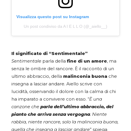
Visualizza questo post su Instagram
Un post condiviso da A I E L L O (@_aiello__)
Il significato di “Sentimentale”
Sentimentale
parla della
fine di un amore
, ma
senza le ombre del rancore. È il racconto di un
ultimo abbraccio, della
malinconia buona
che
insegna a lasciar andare. Aiello scrive con
lucidità, osservando il dolore con la calma di chi
ha imparato a convivere con esso. “
È una
canzone che
parla dell’ultimo abbraccio, del
pianto che arriva senza vergogna
. Niente
rabbia, niente rancore, solo la malinconia buona,
quella che insegna a lasciar andare
” spiega