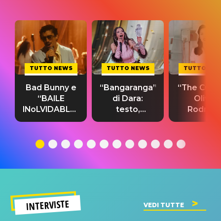
TUTTO NEWS
TUTTO NEWS
TUTTO NE
Bad Bunny e
“Bangaranga”
“The Cure”
“BAILE
di Dara:
Olivia
INoLVIDABLE”:
testo,
Rodrigo
testo,
traduzione e
testo,
traduzione e
significato
traduzion
significato
del singolo
significa
INTERVISTE
VEDI TUTTE