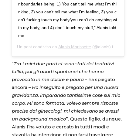
r boundaries being: 1) You can’t tell me what I’m thi
nking, 2) you can’t tell me what I’m feeling, 3) you c
an’t fucking touch my body/you can’t do anything wi
th my body, and 4) don’t touch my stuff,” Alanis told
me.
Un post condiviso da
Alanis Morissette
(@alanis) in data:
26 G
“
Tra i miei due parti ci sono stati dei tentativi
falliti, poi gli aborti spontanei che hanno
provocato in me dolore e paura
– ha spiegato
ancora –
Ho inseguito e pregato per una nuova
gravidanza, imparando tantissime cose sul mio
corpo. Mi sono formata, volevo sempre risposte
precise dai ginecologi, mi chiedevano se avessi
un background medico
”. Questo figlio, dunque,
Alanis l’ha voluto e cercato in tutti i modi e
stavolta ha intenzione di non farsi travolgere