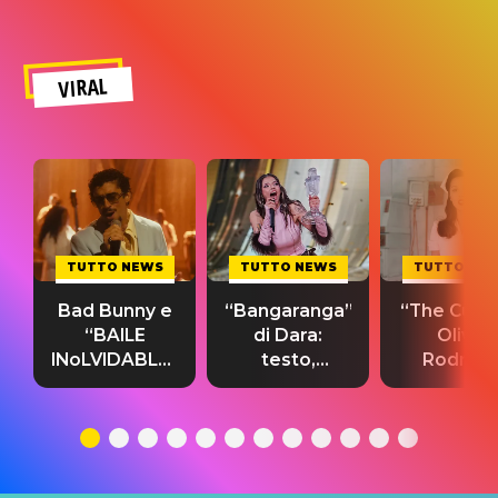
VIRAL
TUTTO NEWS
TUTTO NEWS
TUTTO NE
Bad Bunny e
“Bangaranga”
“The Cure”
“BAILE
di Dara:
Olivia
INoLVIDABLE”:
testo,
Rodrigo
testo,
traduzione e
testo,
traduzione e
significato
traduzion
significato
del singolo
significa