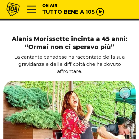
Vai al contenuto
Radio 105
ON AIR
TUTTO BENE A 105
Alanis Morissette incinta a 45 anni:
“Ormai non ci speravo più”
La cantante canadese ha raccontato della sua
gravidanza e delle difficoltà che ha dovuto
affrontare.