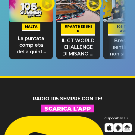
MALTA
#PARTNERSHI
105 TAKE
P
AWAY
La puntata
IL GT WORLD
Bresh: "I
completa
CHALLENGE
sentime
della quinta
DI MISANO si
non si pr
tappa
riconferma
fino alla n
un GRANDE
prima"
SUCCESSO!
RADIO 105 SEMPRE CON TE!
SCARICA L'APP
disponibile su