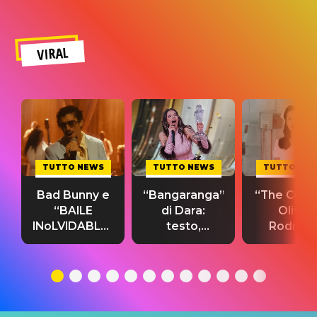
VIRAL
TUTTO NEWS
TUTTO NEWS
TUTTO NE
Bad Bunny e
“Bangaranga”
“The Cure”
“BAILE
di Dara:
Olivia
INoLVIDABLE”:
testo,
Rodrigo
testo,
traduzione e
testo,
traduzione e
significato
traduzion
significato
del singolo
significa