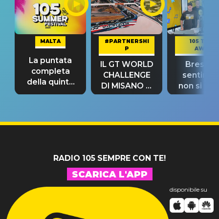
MALTA
#PARTNERSHI
105 TAKE
P
AWAY
La puntata
IL GT WORLD
Bresh: "I
completa
CHALLENGE
sentime
della quinta
DI MISANO si
non si pr
tappa
riconferma
fino alla n
un GRANDE
prima"
SUCCESSO!
RADIO 105 SEMPRE CON TE!
SCARICA L'APP
disponibile su