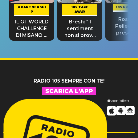
#PARTNERSHI
105 TAKE
105 FRIEND
P
AWAY
Rosario
IL GT WORLD
Bresh: "Il
Pellecch
CHALLENGE
sentiment
present
DI MISANO si
non si prova
“Così dov
riconferma
fino alla notte
andare
un GRANDE
prima"
SUCCESSO!
RADIO 105 SEMPRE CON TE!
SCARICA L'APP
disponibile su