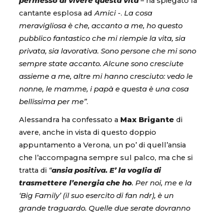
permesso di vivere questa vita
– ha spiegato la
cantante esplosa ad
Amici
-.
La cosa
meravigliosa è che, accanto a me, ho questo
pubblico fantastico che mi riempie la vita, sia
privata, sia lavorativa. Sono persone che mi sono
sempre state accanto. Alcune sono cresciute
assieme a me, altre mi hanno cresciuto: vedo le
nonne, le mamme, i papà e questa è una cosa
bellissima per me”
.
Alessandra ha confessato a
Max Brigante
di
avere, anche in vista di questo doppio
appuntamento a Verona, un po’ di quell’ansia
che l’accompagna sempre sul palco, ma che si
tratta di
“
ansia positiva.
E’ la voglia di
trasmettere l’energia che ho
. Per noi, me e la
‘Big Family’ (il suo esercito di fan ndr), è un
grande traguardo. Quelle due serate dovranno