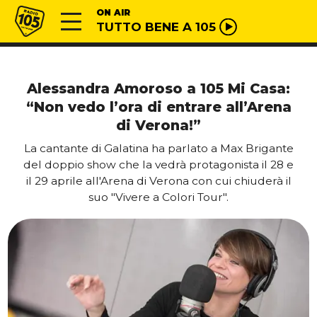
Vai al contenuto
Radio 105
ON AIR
TUTTO BENE A 105
Alessandra Amoroso a 105 Mi Casa:
“Non vedo l’ora di entrare all’Arena
di Verona!”
La cantante di Galatina ha parlato a Max Brigante
del doppio show che la vedrà protagonista il 28 e
il 29 aprile all'Arena di Verona con cui chiuderà il
suo "Vivere a Colori Tour".