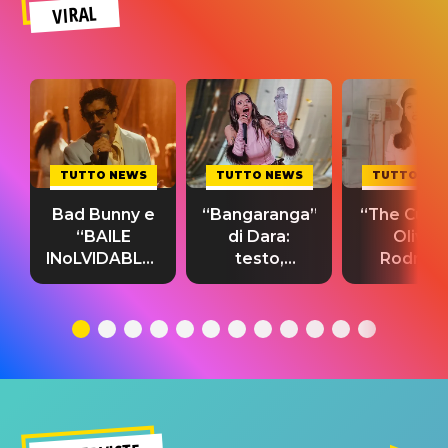
VIRAL
TUTTO NEWS
TUTTO NEWS
TUTTO NE
Bad Bunny e
“Bangaranga”
“The Cure”
“BAILE
di Dara:
Olivia
INoLVIDABLE”:
testo,
Rodrigo
testo,
traduzione e
testo,
traduzione e
significato
traduzion
significato
del singolo
significa