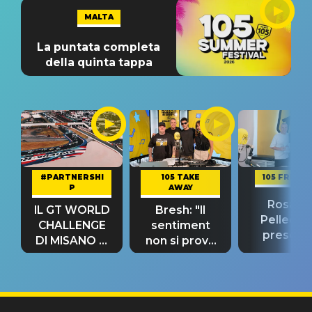
MALTA
La puntata completa
della quinta tappa
#PARTNERSHI
105 TAKE
105 FRIEND
P
AWAY
Rosario
IL GT WORLD
Bresh: "Il
Pellecch
CHALLENGE
sentiment
present
DI MISANO si
non si prova
“Così dov
riconferma
fino alla notte
andare
un GRANDE
prima"
SUCCESSO!