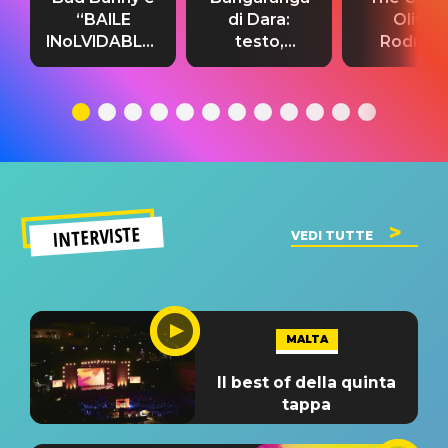
“BAILE
di Dara:
Olivia
INoLVIDABLE”:
testo,
Rodrigo
testo,
traduzione e
testo,
traduzione e
significato
traduzion
significato
del singolo
significa
INTERVISTE
VEDI TUTTE
MALTA
Il best of della quinta
tappa