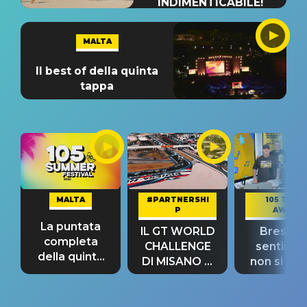
INDIMENTICABILE!
MALTA
Il best of della quinta
tappa
MALTA
#PARTNERSHI
105 TAKE
P
AWAY
La puntata
IL GT WORLD
Bresh: "I
completa
CHALLENGE
sentime
della quinta
DI MISANO si
non si pr
tappa
riconferma
fino alla n
un GRANDE
prima"
SUCCESSO!