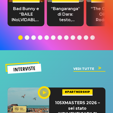
Bad Bunny e
“Bangaranga”
“The Cure”
“BAILE
di Dara:
Olivia
INoLVIDABLE”:
testo,
Rodrigo
testo,
traduzione e
testo,
traduzione e
significato
traduzion
significato
del singolo
significa
INTERVISTE
VEDI TUTTE
#PARTNERSHIP
105XMASTERS 2026 –
sei stato