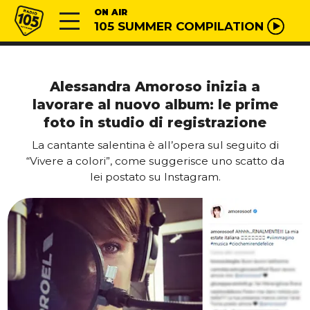
Vai al contenuto
Radio 105
ON AIR
105 SUMMER COMPILATION
Alessandra Amoroso inizia a
lavorare al nuovo album: le prime
foto in studio di registrazione
La cantante salentina è all’opera sul seguito di
“Vivere a colori”, come suggerisce uno scatto da
lei postato su Instagram.