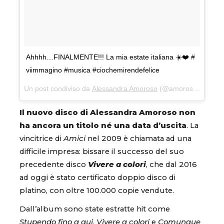
Ahhhh…FINALMENTE!!! La mia estate italiana ☀️❤️ #
viimmagino #musica #ciochemirendefelice
Un post condiviso da
Alessandra Amoroso
(@amorosoof) in data:
Il nuovo disco di Alessandra Amoroso non
ha ancora un titolo né una data d’uscita
. La
vincitrice di
Amici
nel 2009 è chiamata ad una
difficile impresa: bissare il successo del suo
precedente disco
Vivere a colori
, che dal 2016
ad oggi è stato certificato doppio disco di
platino, con oltre 100.000 copie vendute.
Dall’album sono state estratte hit come
Stupendo fino a qui
,
Vivere a colori
e
Comunque