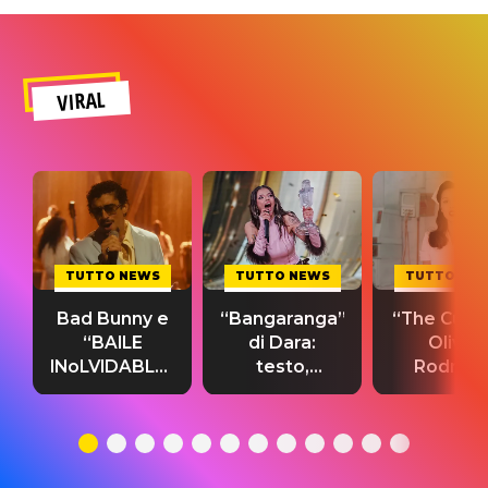
VIRAL
TUTTO NEWS
TUTTO NEWS
TUTTO NE
Bad Bunny e
“Bangaranga”
“The Cure”
“BAILE
di Dara:
Olivia
INoLVIDABLE”:
testo,
Rodrigo
testo,
traduzione e
testo,
traduzione e
significato
traduzion
significato
del singolo
significa