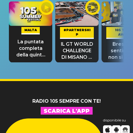
MALTA
#PARTNERSHI
105 TAKE
P
AWAY
La puntata
IL GT WORLD
Bresh: "I
completa
CHALLENGE
sentime
della quinta
DI MISANO si
non si pr
tappa
riconferma
fino alla n
un GRANDE
prima"
SUCCESSO!
RADIO 105 SEMPRE CON TE!
SCARICA L'APP
disponibile su