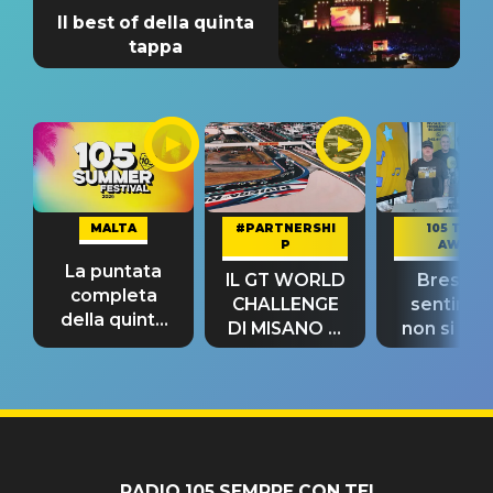
Il best of della quinta
tappa
MALTA
#PARTNERSHI
105 TAKE
P
AWAY
La puntata
IL GT WORLD
Bresh: "I
completa
CHALLENGE
sentime
della quinta
DI MISANO si
non si pr
tappa
riconferma
fino alla n
un GRANDE
prima"
SUCCESSO!
RADIO 105 SEMPRE CON TE!