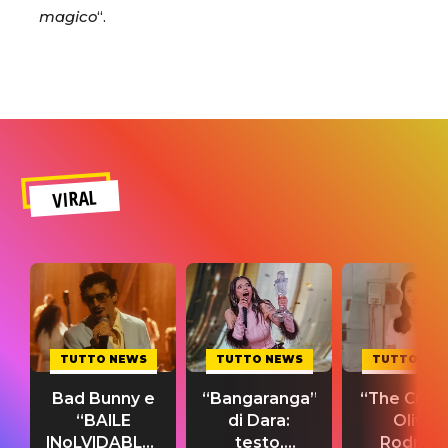
magico
“.
VIRAL
TUTTO NEWS
TUTTO NEWS
TUTTO NE
Bad Bunny e
“Bangaranga”
“The Cure”
“BAILE
di Dara:
Olivia
INoLVIDABLE”:
testo,
Rodrigo