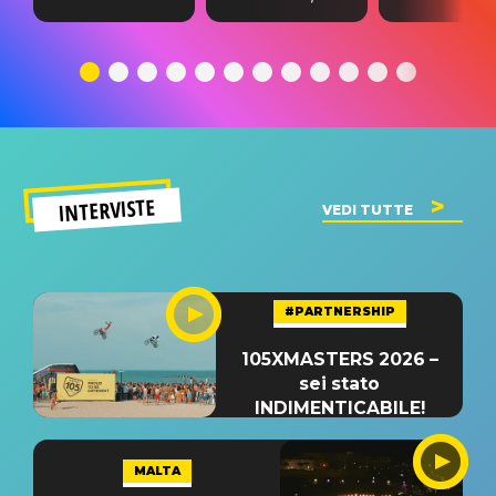
testo,
traduzione e
testo,
traduzione e
significato
traduzion
significato
del singolo
significa
INTERVISTE
VEDI TUTTE
#PARTNERSHIP
105XMASTERS 2026 –
sei stato
INDIMENTICABILE!
MALTA