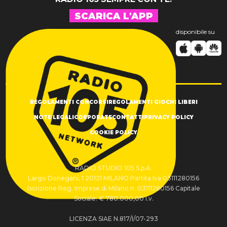
SCARICA L'APP
disponibile su
REGOLAMENTI CONCORSI
REGOLAMENTI GIOCHI LIBERI
NOTE LEGALI
CORPORATE
CONTATTI
PRIVACY POLICY
COOKIE POLICY
RADIO STUDIO 105 S.p.A.
Largo Donegani, 1 20121 MILANO Partita Iva 03111280156
Iscrizione Reg. Imprese di Milano n. 03111280156 Capitale
Sociale: € 780.000,00 i.v.
LICENZA SIAE N.817/I/07-293