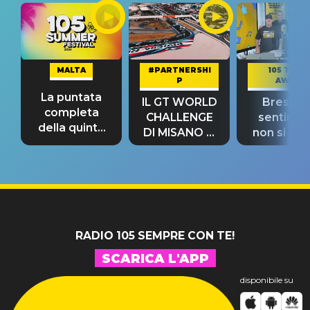
MALTA
#PARTNERSHI
105 TAKE
P
AWAY
La puntata
IL GT WORLD
Bresh: "I
completa
CHALLENGE
sentime
della quinta
DI MISANO si
non si pr
tappa
riconferma
fino alla n
un GRANDE
prima"
SUCCESSO!
RADIO 105 SEMPRE CON TE!
SCARICA L'APP
disponibile su