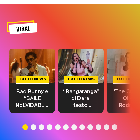
VIRAL
TUTTO NEWS
TUTTO NEWS
TUTTO NE
Bad Bunny e
“Bangaranga”
“The Cure”
“BAILE
di Dara:
Olivia
INoLVIDABLE”:
testo,
Rodrigo
testo,
traduzione e
testo,
traduzione e
significato
traduzion
significato
del singolo
significa