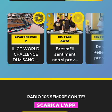
#PARTNERSHI
105 TAKE
105 FRIEND
P
AWAY
Rosario
IL GT WORLD
Bresh: "Il
Pellecch
CHALLENGE
sentiment
present
DI MISANO si
non si prova
“Così dov
riconferma
fino alla notte
andare
un GRANDE
prima"
SUCCESSO!
RADIO 105 SEMPRE CON TE!
SCARICA L'APP