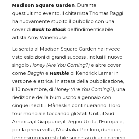
Madison Square Garden
. Durante
quest’ultimo evento, il chitarrista Thomas Raggi
ha nuovamente stupito il pubblico con una
cover di
Back to Black
dell’indimenticabile
artista Amy Winehouse.
La serata al Madison Square Garden ha invece
visto esibizioni di grandi successi, inclusi il nuovo
singolo
Honey (Are You Coming?)
e altre cover
come
Beggin
e
Humble
di Kendrick Lamar in
versione elettrica. In attesa della pubblicazione,
il 10 novembre, di
Honey (Are You Coming?)
, una
riedizione dell’album uscito a gennaio con
cinque inediti, i Måneskin continueranno il loro
tour mondiale toccando gli Stati Uniti, il Sud
America, il Giappone, il Regno Unito, l’Europa e,
per la prima volta, l’Australia. Per loro, dunque,
l’ennesimo inarrestabile successo di una carriera