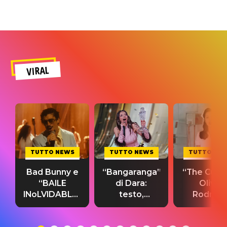
VIRAL
TUTTO NEWS
TUTTO NEWS
TUTTO NE
Bad Bunny e
“Bangaranga”
“The Cure”
“BAILE
di Dara:
Olivia
INoLVIDABLE”:
testo,
Rodrigo
testo,
traduzione e
testo,
traduzione e
significato
traduzion