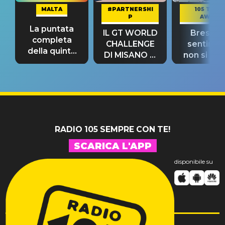
MALTA
#PARTNERSHI
105 TAKE
P
AWAY
La puntata
IL GT WORLD
Bresh: "I
completa
CHALLENGE
sentime
della quinta
DI MISANO si
non si pr
tappa
riconferma
fino alla n
un GRANDE
prima"
SUCCESSO!
RADIO 105 SEMPRE CON TE!
SCARICA L'APP
disponibile su