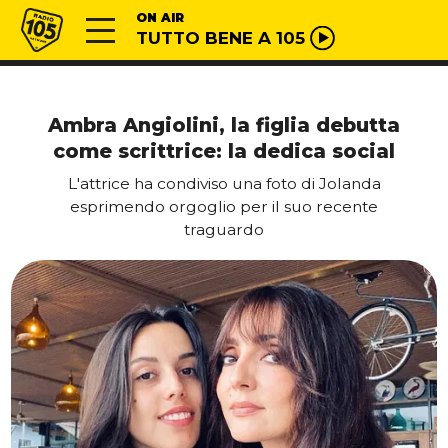
Vai al contenuto
Radio 105
ON AIR
TUTTO BENE A 105
Ambra Angiolini, la figlia debutta
come scrittrice: la dedica social
L'attrice ha condiviso una foto di Jolanda
esprimendo orgoglio per il suo recente
traguardo