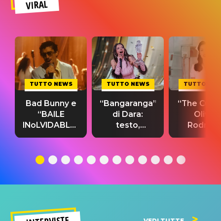
VIRAL
TUTTO NEWS
TUTTO NEWS
TUTTO NE
Bad Bunny e
“Bangaranga”
“The Cure”
“BAILE
di Dara:
Olivia
INoLVIDABLE”:
testo,
Rodrigo
testo,
traduzione e
testo,
traduzione e
significato
traduzion
significato
del singolo
significa
VEDI TUTTE