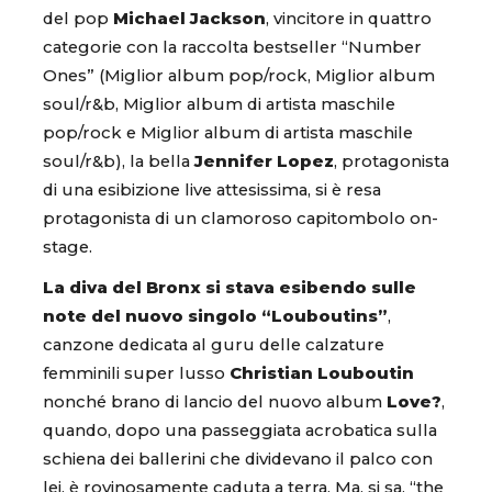
del pop
Michael Jackson
, vincitore in quattro
categorie con la raccolta bestseller “Number
Ones” (Miglior album pop/rock, Miglior album
soul/r&b, Miglior album di artista maschile
pop/rock e Miglior album di artista maschile
soul/r&b), la bella
Jennifer Lopez
, protagonista
di una esibizione live attesissima, si è resa
protagonista di un clamoroso capitombolo on-
stage.
La diva del Bronx si stava esibendo sulle
note del nuovo singolo “Louboutins”
,
canzone dedicata al guru delle calzature
femminili super lusso
Christian Louboutin
nonché brano di lancio del nuovo album
Love?
,
quando, dopo una passeggiata acrobatica sulla
schiena dei ballerini che dividevano il palco con
lei, è rovinosamente caduta a terra. Ma, si sa, “the