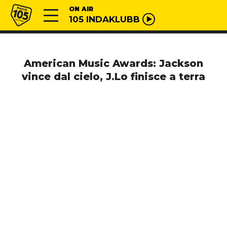
Vai al contenuto
Radio 105
ON AIR
105 INDAKLUBB
American Music Awards: Jackson
vince dal cielo, J.Lo finisce a terra