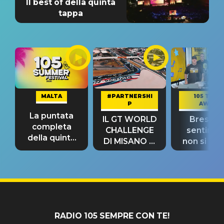
Il best of della quinta
tappa
MALTA
#PARTNERSHI
105 TAKE
P
AWAY
La puntata
IL GT WORLD
Bresh: "I
completa
CHALLENGE
sentime
della quinta
DI MISANO si
non si pr
tappa
riconferma
fino alla n
un GRANDE
prima"
SUCCESSO!
RADIO 105 SEMPRE CON TE!