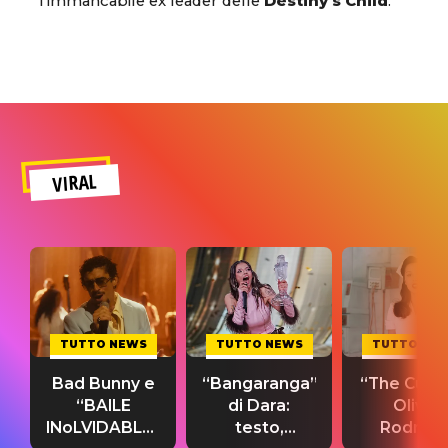
l’immancabile ex leader delle
Destiny’s Child
.
VIRAL
TUTTO NEWS
TUTTO NEWS
TUTTO NE
Bad Bunny e
“Bangaranga”
“The Cure”
“BAILE
di Dara:
Olivia
INoLVIDABLE”:
testo,
Rodrigo