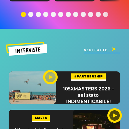
testo,
traduzione e
testo,
traduzione e
significato
traduzion
significato
del singolo
significa
INTERVISTE
VEDI TUTTE
#PARTNERSHIP
105XMASTERS 2026 –
sei stato
INDIMENTICABILE!
MALTA