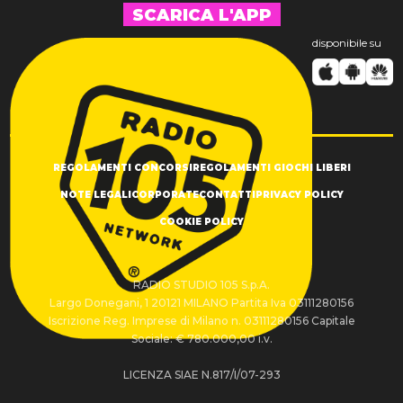
SCARICA L'APP
disponibile su
REGOLAMENTI CONCORSI
REGOLAMENTI GIOCHI LIBERI
NOTE LEGALI
CORPORATE
CONTATTI
PRIVACY POLICY
COOKIE POLICY
RADIO STUDIO 105 S.p.A.
Largo Donegani, 1 20121 MILANO Partita Iva 03111280156
Iscrizione Reg. Imprese di Milano n. 03111280156 Capitale
Sociale: € 780.000,00 i.v.
LICENZA SIAE N.817/I/07-293