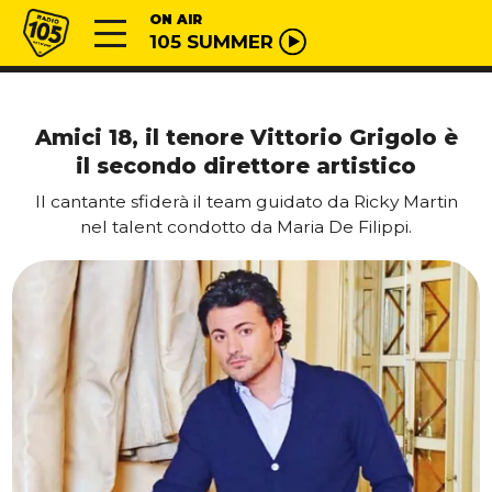
Vai al contenuto
Radio 105
ON AIR
105 SUMMER
Amici 18, il tenore Vittorio Grigolo è
il secondo direttore artistico
Il cantante sfiderà il team guidato da Ricky Martin
nel talent condotto da Maria De Filippi.