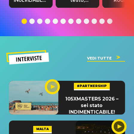
INoLVIDABLE”:
testo,
Rodrigo
testo,
traduzione e
testo,
traduzione e
significato
traduzion
significato
del singolo
significa
INTERVISTE
VEDI TUTTE
#PARTNERSHIP
105XMASTERS 2026 –
sei stato
INDIMENTICABILE!
MALTA