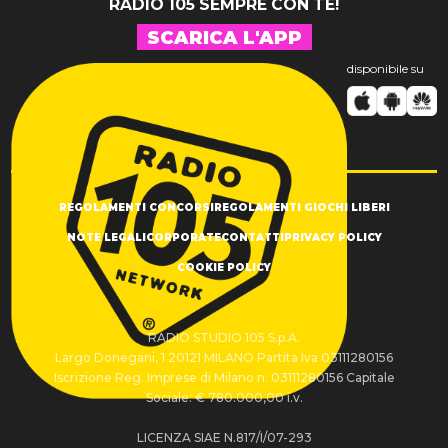
RADIO 105 SEMPRE CON TE!
SCARICA L'APP
disponibile su
REGOLAMENTI CONCORSI
REGOLAMENTI GIOCHI LIBERI
NOTE LEGALI
CORPORATE
CONTATTI
PRIVACY POLICY
COOKIE POLICY
RADIO STUDIO 105 S.p.A.
Largo Donegani, 1 20121 MILANO Partita Iva 03111280156
Iscrizione Reg. Imprese di Milano n. 03111280156 Capitale
Sociale: € 780.000,00 i.v.
LICENZA SIAE N.817/I/07-293