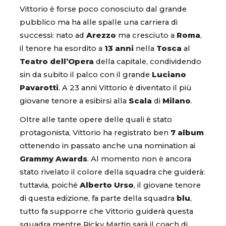
Vittorio è forse poco conosciuto dal grande
pubblico ma ha alle spalle una carriera di
successi: nato ad
Arezzo
ma cresciuto a
Roma
,
il tenore ha esordito a
13 anni
nella
Tosca
al
Teatro dell’Opera
della capitale, condividendo
sin da subito il palco con il grande
Luciano
Pavarotti
. A 23 anni Vittorio è diventato il più
giovane tenore a esibirsi alla
Scala
di
Milano
.
Oltre alle tante opere delle quali è stato
protagonista, Vittorio ha registrato ben
7 album
ottenendo in passato anche una nomination ai
Grammy Awards
. Al momento non è ancora
stato rivelato il colore della squadra che guiderà:
tuttavia, poiché
Alberto Urso
, il giovane tenore
di questa edizione, fa parte della squadra
blu
,
tutto fa supporre che Vittorio guiderà questa
squadra mentre Ricky Martin sarà il coach di