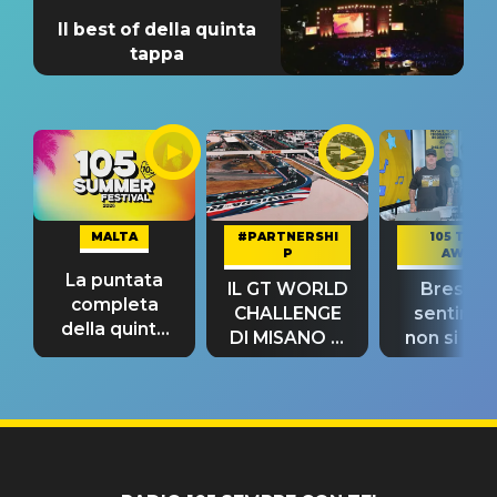
Il best of della quinta
tappa
MALTA
#PARTNERSHI
105 TAKE
P
AWAY
La puntata
IL GT WORLD
Bresh: "I
completa
CHALLENGE
sentime
della quinta
DI MISANO si
non si pr
tappa
riconferma
fino alla n
un GRANDE
prima"
SUCCESSO!