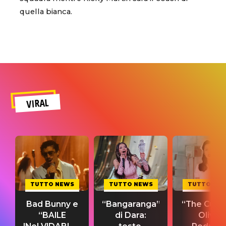
quella bianca.
VIRAL
TUTTO NEWS
TUTTO NEWS
TUTTO NE
Bad Bunny e
“Bangaranga”
“The Cure”
“BAILE
di Dara:
Olivia