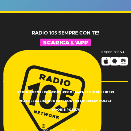
un GRANDE
prima"
SUCCESSO!
RADIO 105 SEMPRE CON TE!
SCARICA L'APP
disponibile su
REGOLAMENTI CONCORSI
REGOLAMENTI GIOCHI LIBERI
NOTE LEGALI
CORPORATE
CONTATTI
PRIVACY POLICY
COOKIE POLICY
RADIO STUDIO 105 S.p.A.