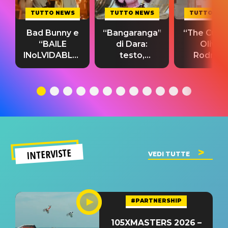
TUTTO NEWS
TUTTO NEWS
TUTTO NE
Bad Bunny e
“Bangaranga”
“The Cure”
“BAILE
di Dara:
Olivia
INoLVIDABLE”:
testo,
Rodrigo
testo,
traduzione e
testo,
traduzione e
significato
traduzion
significato
del singolo
significa
INTERVISTE
VEDI TUTTE
#PARTNERSHIP
105XMASTERS 2026 –