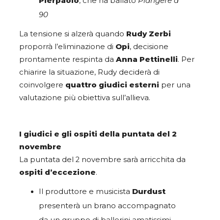
Pierpaolo
, che ha ballato
Piangere a
90
La tensione si alzerà quando
Rudy Zerbi
proporrà l’eliminazione di
Opi
, decisione
prontamente respinta da
Anna Pettinelli
. Per
chiarire la situazione, Rudy deciderà di
coinvolgere
quattro giudici esterni
per una
valutazione più obiettiva sull’allieva.
I giudici e gli ospiti della puntata del 2
novembre
La puntata del 2 novembre sarà arricchita da
ospiti d’eccezione
.
Il produttore e musicista
Durdust
presenterà un brano accompagnato
da un gruppo di ballerini amatissimi