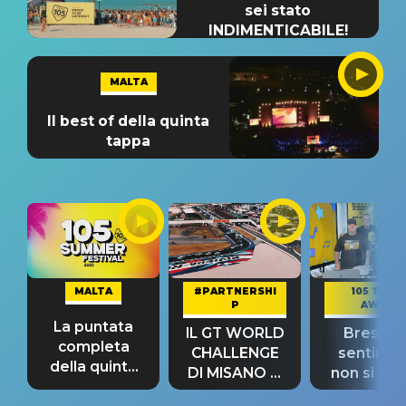
sei stato
INDIMENTICABILE!
MALTA
Il best of della quinta
tappa
MALTA
#PARTNERSHI
105 TAKE
P
AWAY
La puntata
IL GT WORLD
Bresh: "I
completa
CHALLENGE
sentime
della quinta
DI MISANO si
non si pr
tappa
riconferma
fino alla n