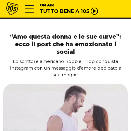
Vai al contenuto
Radio 105
ON AIR
TUTTO BENE A 105
“Amo questa donna e le sue curve”:
ecco il post che ha emozionato i
social
Lo scrittore americano Robbie Tripp conquista
Instagram con un messaggio d’amore dedicato a
sua moglie.