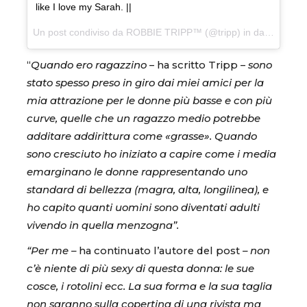
like I love my Sarah. ||
Un post condiviso da ROBBIE TRIPP™ (@tripp) in data:
30 Lug
“
Quando ero ragazzino
– ha scritto Tripp –
sono
stato spesso preso in giro dai miei amici per la
mia attrazione per le donne più basse e con più
curve, quelle che un ragazzo medio potrebbe
additare addirittura come «grasse». Quando
sono cresciuto ho iniziato a capire come i media
emarginano le donne rappresentando uno
standard di bellezza (magra, alta, longilinea), e
ho capito quanti uomini sono diventati adulti
vivendo in quella menzogna”.
“Per me –
ha continuato l’autore del post
– non
c’è niente di più sexy di questa donna: le sue
cosce, i rotolini ecc. La sua forma e la sua taglia
non saranno sulla copertina di una rivista ma