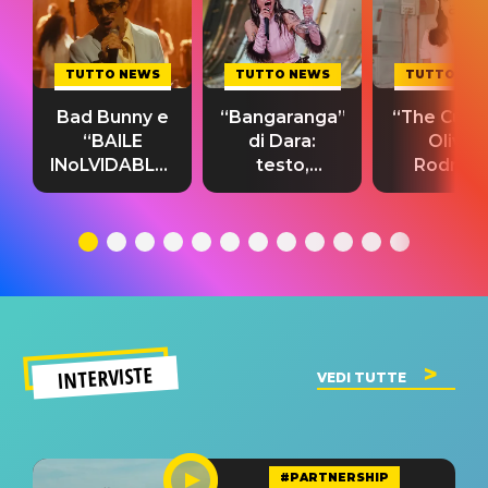
TUTTO NEWS
TUTTO NEWS
TUTTO NE
Bad Bunny e
“Bangaranga”
“The Cure”
“BAILE
di Dara:
Olivia
INoLVIDABLE”:
testo,
Rodrigo
testo,
traduzione e
testo,
traduzione e
significato
traduzion
significato
del singolo
significa
INTERVISTE
VEDI TUTTE
#PARTNERSHIP