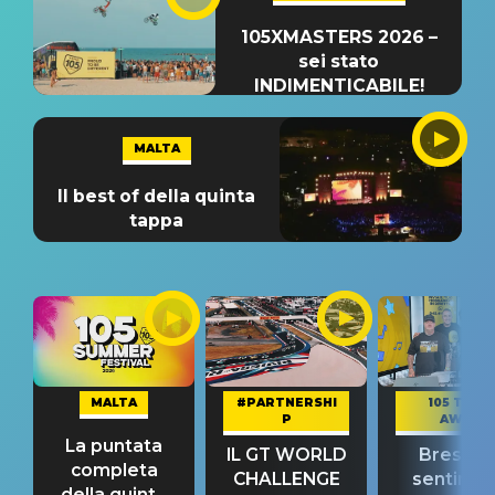
105XMASTERS 2026 –
sei stato
INDIMENTICABILE!
MALTA
Il best of della quinta
tappa
MALTA
#PARTNERSHI
105 TAKE
P
AWAY
La puntata
IL GT WORLD
Bresh: "I
completa
CHALLENGE
sentime
della quinta