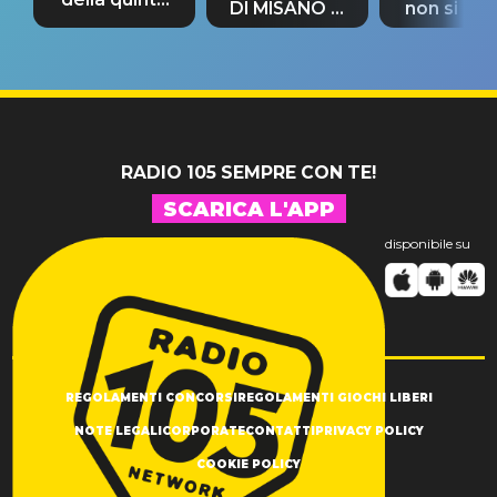
DI MISANO si
non si pr
tappa
riconferma
fino alla n
un GRANDE
prima"
SUCCESSO!
RADIO 105 SEMPRE CON TE!
SCARICA L'APP
disponibile su
REGOLAMENTI CONCORSI
REGOLAMENTI GIOCHI LIBERI
NOTE LEGALI
CORPORATE
CONTATTI
PRIVACY POLICY
COOKIE POLICY